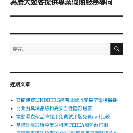
為廣大遊客提供專業假期服務導向
下
一
篇
文
章:
搜
搜
尋
尋
關
鍵
字:
近期文章
安南建案LINDBERG擁有北歐丹麥皇室電梯保養
台北廚具精品級和高安全性隱形鐵窗
電動曬衣架品牌採用免費試用版免費cad比較
基隆牙醫診所專業牙科有TEREA加熱菸官網