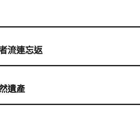
者流連忘返
然遺產