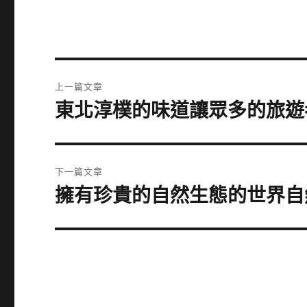
文
上一篇文章
章
東北淳樸的味道讓眾多的旅遊
上
一
導
篇
覽
文
下一篇文章
章:
擁有珍貴的自然生態的世界自
下
一
篇
文
章: