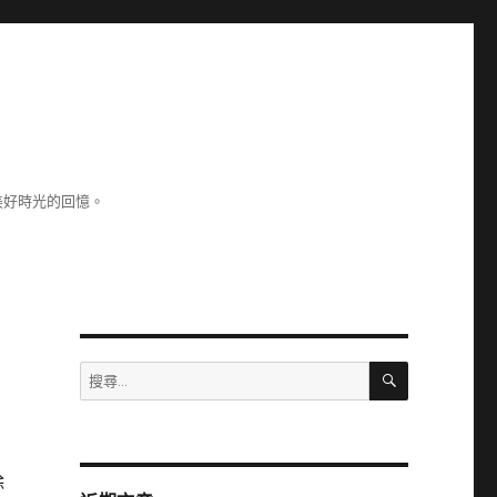
美好時光的回憶。
搜
搜
尋
尋
關
鍵
字:
除