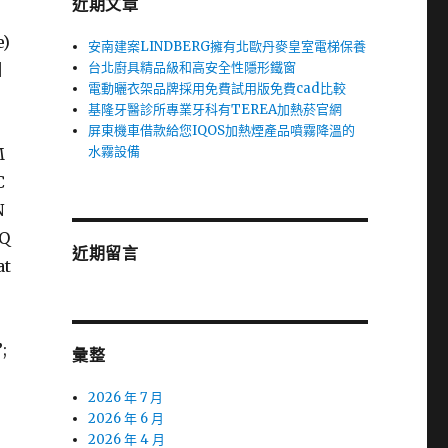
近期文章
e)
安南建案LINDBERG擁有北歐丹麥皇室電梯保養
台北廚具精品級和高安全性隱形鐵窗
|
電動曬衣架品牌採用免費試用版免費cad比較
基隆牙醫診所專業牙科有TEREA加熱菸官網
屏東機車借款給您IQOS加熱煙產品噴霧降溫的
水霧設備
M
C
N
Q
近期留言
at
;
彙整
2026 年 7 月
2026 年 6 月
2026 年 4 月