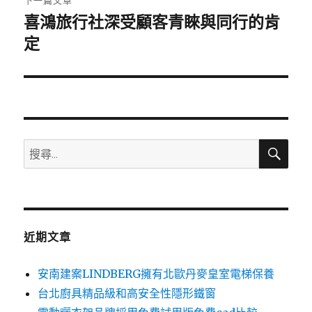
下一篇文章
章:
喜鴻旅行社深受顧客青睞與同行的肯
下
一
定
篇
文
章:
搜
搜
尋
尋
關
鍵
字:
近期文章
安南建案LINDBERG擁有北歐丹麥皇室電梯保養
台北廚具精品級和高安全性隱形鐵窗