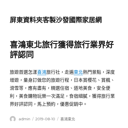
屏東資料夾客製沙發國際家居網
喜鴻東北旅行獲得旅行業界好
評認同
旅遊首選怎漾
喜鴻
旅行社，走遍
東北
熱門景點，深度
增遊，量身訂做您的旅遊行程，日本賞櫻花、賞楓、
滑雪等，應有盡有，精選住宿、道地美食，安全便
利，美食購物玩樂一次滿足，食宿細膩，獲得旅行業
界好評認同，馬上預約，優惠促銷中。
作
發
分
admin
2019-08-10
喜鴻東北
者
佈
類