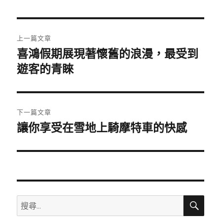
日
期:
文
上一篇文章
章
喜鴻假期展現著懷舊的浪漫，最受到
上
一
遊客的青睞
導
篇
覽
文
章:
下一篇文章
讓你享受在雪地上騎摩特車的快感
下
一
篇
文
章:
搜
搜
尋
尋