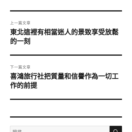
日
期:
文
上一篇文章
章
東北這裡有相當迷人的景致享受放鬆
上
一
的一刻
導
篇
覽
文
章:
下一篇文章
喜鴻旅行社把質量和信譽作為一切工
下
一
作的前提
篇
文
章:
搜
搜