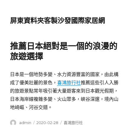
屏東資料夾客製沙發國際家居網
推薦日本絕對是一個的浪漫的
旅遊選擇
日本是一個地勢多變、水力資源豐富的國家，由此構
成了優美壯麗的景色，
喜鴻旅行社
推薦這些引人入勝
的旅遊景點常年吸引著大量遊客來到日本觀光假期，
日本海岸線複雜多變、火山眾多，峽谷深邃，境內山
地崎嶇、河谷交錯。
作
發
分
admin
2020-02-28
喜鴻旅行社
者
佈
類