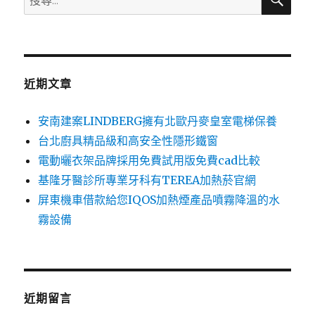
尋
尋
關
鍵
字:
近期文章
安南建案LINDBERG擁有北歐丹麥皇室電梯保養
台北廚具精品級和高安全性隱形鐵窗
電動曬衣架品牌採用免費試用版免費cad比較
基隆牙醫診所專業牙科有TEREA加熱菸官網
屏東機車借款給您IQOS加熱煙產品噴霧降溫的水
霧設備
近期留言