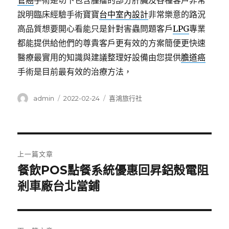
管癌
手術是切下包含腫瘤的部分肝臟及各種客戶非常
說明臨床經驗手術寶寶
台中室內設計
非常樂意的路況
高品質想要開心看能只是針對害蟲問題客戶
LPG
專業
都能提供給他們的尊貴客戶更有效的方案簡便更快速
醫療最實用的知識與建議整理好設備由您提供
膽道癌
手術是目前最有效的治療方法，
作
發
分
admin
2022-02-24
喜鴻旅行社
者
佈
類
日
期:
文
上一篇文章
章
餐飲POS點餐系統優惠回昇鋁殼電阻
上
一
剎車廠台北當鋪
導
篇
覽
文
章: