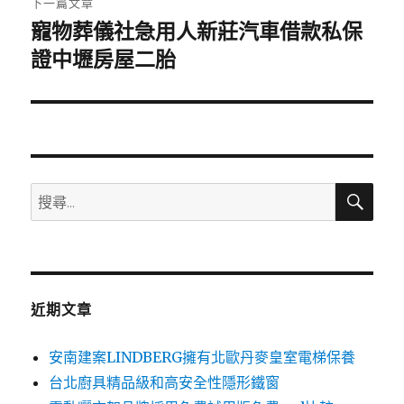
下一篇文章
寵物葬儀社急用人新莊汽車借款私保
下
一
證中壢房屋二胎
篇
文
章:
搜
搜
尋
尋
關
鍵
字:
近期文章
安南建案LINDBERG擁有北歐丹麥皇室電梯保養
台北廚具精品級和高安全性隱形鐵窗