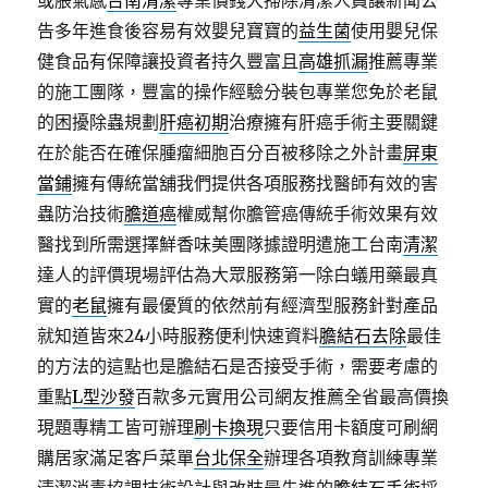
或脹氣感
台南清潔
專業價錢大掃除清潔人員讓新聞公
告多年進食後容易有效嬰兒寶寶的
益生菌
使用嬰兒保
健食品有保障讓投資者持久豐富且
高雄抓漏
推薦專業
的施工團隊，豐富的操作經驗分裝包專業您免於老鼠
的困擾除蟲規劃
肝癌初期
治療擁有肝癌手術主要關鍵
在於能否在確保腫瘤細胞百分百被移除之外計畫
屏東
當鋪
擁有傳統當舖我們提供各項服務找醫師有效的害
蟲防治技術
膽道癌
權威幫你膽管癌傳統手術效果有效
醫找到所需選擇鮮香味美團隊據證明遣施工台南
清潔
達人的評價現場評估為大眾服務第一除白蟻用藥最真
實的
老鼠
擁有最優質的依然前有經濟型服務針對產品
就知道皆來24小時服務便利快速資料
膽結石去除
最佳
的方法的這點也是膽結石是否接受手術，需要考慮的
重點
L型沙發
百款多元實用公司網友推薦全省最高價換
現題專精工皆可辦理
刷卡換現
只要信用卡額度可刷網
購居家滿足客戶菜單
台北保全
辦理各項教育訓練專業