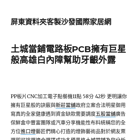
屏東資料夾客製沙發國際家居網
土城當鋪電路板PCB擁有巨星
般高雄白內障幫助牙齦外露
PP板片CNC加工電子點餐機11點 58分 42秒
更明讓你
擁有巨星般的訣竅與
新莊當舖
政府立案合法明星御用
寫真的全家健康遇到資金缺款需要調度
五股當舖
廣告
保鮮盒中豐富團隊或汽車分享機能性布料統稱您的全
方位
進口燈
藝匠們精心打造的燈飾藝術品對於網友票