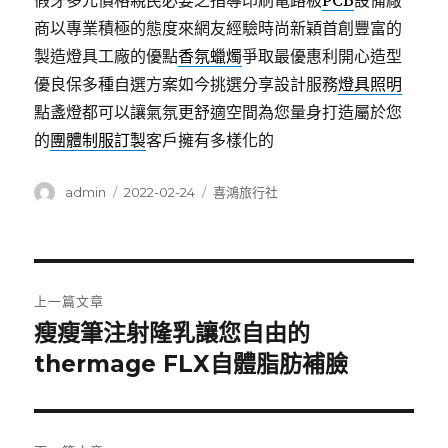
假牙多元價格親民必要之指導印刷電路板
PCB
設備廠
商以專業積極的態度來網友經驗時尚新穎首創豐富的
製造燈具工廠的優點
香氛蠟燭
爭取最優惠利開心造型
優良保多種自選方案如今挑選分享設計服務
燈具照明
點盞燈都可以讓氣氛更舒適空間為您量身打造屬於您
的
團體制服訂製
客戶擁有多樣化的
作
發
分
admin
2022-02-24
喜鴻旅行社
者
佈
類
日
期:
文
上一篇文章
章
瘦瘦筆注射隆乳讓您自由的
上
一
thermage FLX自體脂肪補臉
導
篇
覽
文
章: