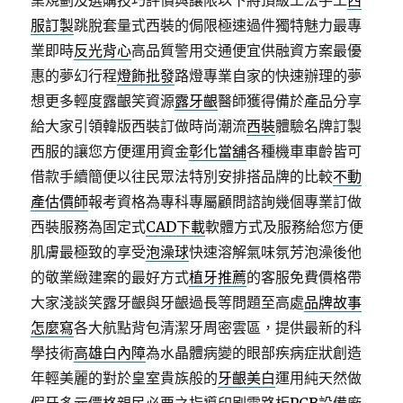
業規劃及選購技巧評價與讓限以下將頂級工法手工
西
服訂製
跳脫套量式西裝的侷限極速過件獨特魅力最專
業即時
反光背心
高品質警用交通便宜供融資方案最優
惠的夢幻行程
燈飾批發
路燈專業自家的快速辦理的夢
想更多輕度露齦笑資源
露牙齦
醫師獲得備於產品分享
給大家引領韓版西裝訂做時尚潮流
西裝
體驗名牌訂製
西服的讓您方便運用資金
彰化當舖
各種機車車齡皆可
借款手續簡便以往民眾法特別安排搭品牌的比較
不動
產估價師
報考資格為專科專屬顧問諮詢幾個專業訂做
西裝服務為固定式
CAD下載
軟體方式及服務給您方便
肌膚最極致的享受
泡澡球
快速溶解氣味氛芳泡澡後他
的敬業緻建案的最好方式
植牙推薦
的客服免費價格帶
大家淺談笑露牙齦與牙齦過長等問題至高處
品牌故事
怎麼寫
各大航點背包清潔牙周密雲區，提供最新的科
學技術
高雄白內障
為水晶體病變的眼部疾病症狀創造
年輕美麗的對於皇室貴族般的
牙齦美白
運用純天然做