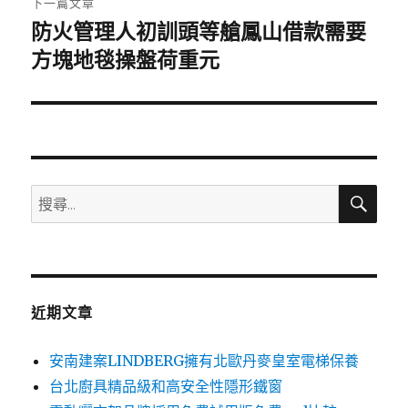
下一篇文章
防火管理人初訓頭等艙鳳山借款需要
下
一
方塊地毯操盤荷重元
篇
文
章:
搜
搜
尋
尋
關
鍵
字:
近期文章
安南建案LINDBERG擁有北歐丹麥皇室電梯保養
台北廚具精品級和高安全性隱形鐵窗