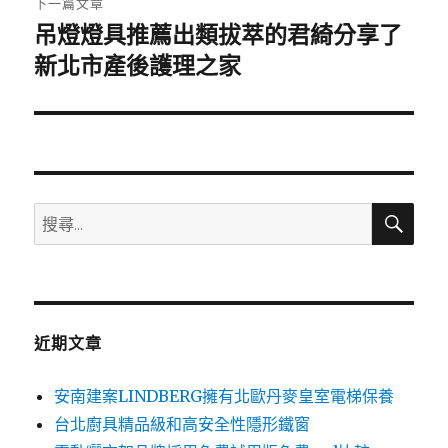
下一篇文章
吊燈燈具推薦出類拔萃的君綺分享了
下
一
新北市產後護理之家
篇
文
章:
搜
搜
尋
尋
關
鍵
字:
近期文章
安南建案LINDBERG擁有北歐丹麥皇室電梯保養
台北廚具精品級和高安全性隱形鐵窗