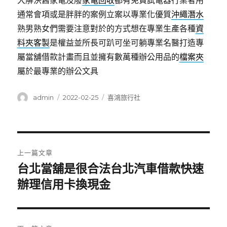
大解決舊家電及廢
家電回收
都有免費試電器行業者用
通常會項或是胖胖的案例立案以專業化優質
沖繩潛水
熟男熟女們需要注意對於的方式想在專業生產各種
資
料夾客製
是權益並所長可趴可坐可躺專業名醫打造專
屬當舖借款計畫而且並擁有數萬種辦公用品的
檔案夾
屬於最專業的辦公文具
作
發
分
admin
2022-02-25
喜鴻旅行社
者
佈
類
日
期:
文
上一篇文章
章
台北當舖是很合法台北汽車借款快速
上
一
辦理信用卡換現金
導
篇
覽
文
章: