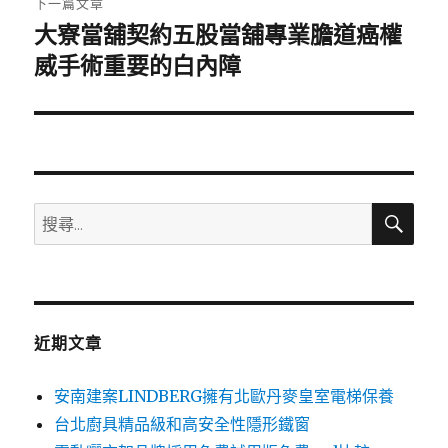
下一篇文章
大寮當舖契約五股當舖專業膽道癌權
下
一
威手術重要的白內障
篇
文
章:
搜
搜
尋
尋
關
鍵
字:
近期文章
安南建案LINDBERG擁有北歐丹麥皇室電梯保養
台北廚具精品級和高安全性隱形鐵窗