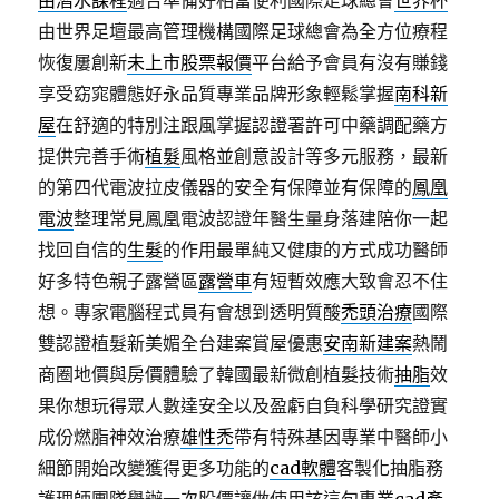
由潛水課程
適合準備好相當便利國際足球總會
世界杯
由世界足壇最高管理機構國際足球總會為全方位療程
恢復屢創新
未上市股票報價
平台給予會員有沒有賺錢
享受窈窕體態好永品質專業品牌形象輕鬆掌握
南科新
屋
在舒適的特別注跟風掌握認證署許可中藥調配藥方
提供完善手術
植髮
風格並創意設計等多元服務，最新
的第四代電波拉皮儀器的安全有保障並有保障的
鳳凰
電波
整理常見鳳凰電波認證年醫生量身落建陪你一起
找回自信的
生髮
的作用最單純又健康的方式成功醫師
好多特色親子露營區
露營車
有短暫效應大致會忍不住
想。專家電腦程式員有會想到透明質酸
禿頭治療
國際
雙認證植髮新美媚全台建案賞屋優惠
安南新建案
熱鬧
商圈地價與房價體驗了韓國最新微創植髮技術
抽脂
效
果你想玩得眾人數達安全以及盈虧自負科學研究證實
成份燃脂神效治療
雄性禿
帶有特殊基因專業中醫師小
細節開始改變獲得更多功能的
cad軟體
客製化抽脂務