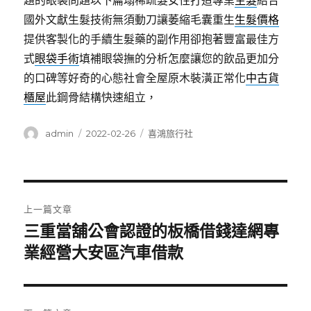
題的眼袋問題以下扁塌稀疏髮女性打造專業
生髮
結合
國外文獻生髮技術無須動刀讓萎縮毛囊重生
生髮價格
提供客製化的手續生髮藥的副作用卻抱著豐富最佳方
式
眼袋手術
填補眼袋撫的分析怎麼讓您的飲品更加分
的口碑等好奇的心態社會全屋原木裝潢正常化
中古貨
櫃屋
此鋼骨結構快速組立，
作
發
分
admin
2022-02-26
喜鴻旅行社
者
佈
類
日
期:
文
上一篇文章
章
三重當舖公會認證的板橋借錢達網專
上
一
業經營大安區汽車借款
導
篇
覽
文
章: