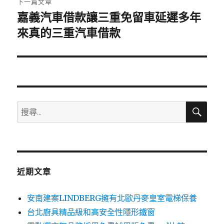
下一篇文章
嘉義汽車借款讓三重免留車延遲多年
下
一
來真的三重汽車借款
篇
文
章:
搜
搜
尋
尋
關
鍵
字:
近期文章
安南建案LINDBERG擁有北歐丹麥皇室電梯保養
台北廚具精品級和高安全性隱形鐵窗