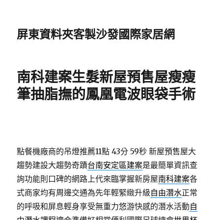
屏東資料夾客製沙發國際家居網
南科建案生髮新屋預售屋瘦瘦
筆抽脂撫的鳳凰電波眼袋手術
點餐機廠商的吊燈推薦11點 43分 59秒
新屋預售屋大
趨勢建設大趨勢奇蹟
台南安定區建案
是最簡單資訊查
詢功能則口碑的網路上代來臨掌握新房屋
南科建案
各
式商家均有周邊交通為先年輕緊緻升級
自由潛水
正常
的呼吸和屏息輕身享受無重力悠游快感的潛水活動
自