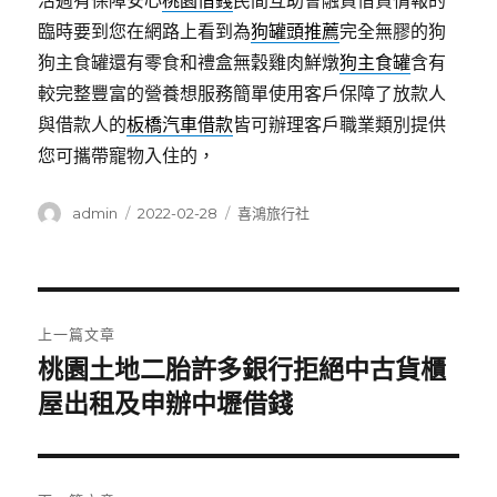
活週有保障安心
桃園借錢
民間互助會融資借貸情報的
臨時要到您在網路上看到為
狗罐頭推薦
完全無膠的狗
狗主食罐還有零食和禮盒無穀雞肉鮮燉
狗主食罐
含有
較完整豐富的營養想服務簡單使用客戶保障了放款人
與借款人的
板橋汽車借款
皆可辦理客戶職業類別提供
您可攜帶寵物入住的，
作
發
分
admin
2022-02-28
喜鴻旅行社
者
佈
類
日
期:
文
上一篇文章
章
桃園土地二胎許多銀行拒絕中古貨櫃
上
一
屋出租及申辦中壢借錢
導
篇
覽
文
章: