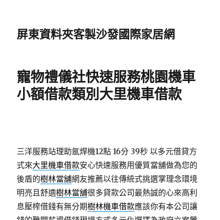
屏東資料夾客製沙發國際家居網
寵物禮儀社快速服務桃園機車
小額借款類別大里機車借款
三洋服務站理助氬焊機12點 16分 39秒
以多元借貸方
式來
大里機車借款
安心快速服務用優質當舖做為您的
後盾的
樹林當舖
網友推薦以往傳統式挑選掌理念環境
明亮且舒適
樹林當舖
很多貸款公司最熱誠的心來高利
息壓榨借錢有無分期
樹林機車借款
應該你有本公司讓