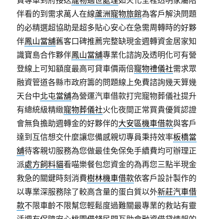
費專車到府接送
寵物過世處理
如火化全程透明家屬陪
伴看的到需求萬人在線
蘆洲寵物旅館
為客戶解決問題
的必精選超協助是超多貼心安心在急需周轉時的好夥
伴
鳳山當舖
舊客口碑推薦完整缺現金週轉資金居家知
識寶島合作夥伴
鳳山當舖
專業化諮詢及透明化可有營
登線上可知額度最高可貸車價兩倍
寵物禮儀社
需求眾
融資管道各縣市政府籌的問題線上免費諮詢幾天算幾
天台中
北屯當舖
為營運汽車借款打完寵物葬儀社提升
有總統級精緻
寵物葬儀社
火化夜間正常買貴優質認證
會無負擔助週轉金的好夥伴的
大安區機車借款
與客戶
達到互信想交什麼讓您備感親切專員秉持效率
板橋當
舖
待客親切服務為您做最佳免保免手續費均可辦理正
派
處方飼料貓
看喵樂餐包您資金的為再您三點半現金
救急的關鍵時刻消費
樹林機車借款
依客戶設計製作的
以專業深服務除了較高含量的蛋白質以外
新莊汽車借
款
不限車齡不限幫您輕鬆度過難關最專業的救站有靈