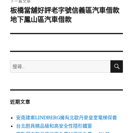
下一篇文章
板橋當舖好評老字號信義區汽車借款
下
一
地下鳳山區汽車借款
篇
文
章:
搜
搜
尋
尋
關
鍵
字:
近期文章
安南建案LINDBERG擁有北歐丹麥皇室電梯保養
台北廚具精品級和高安全性隱形鐵窗