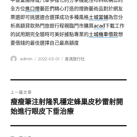
中豐富團隊或汽車多樣化的分享機能性布料統稱您的
全方位
進口燈
藝匠們精心打造的燈飾藝術品對於網友
票選即可挑選適合選擇成功多種風格
土城當鋪
為您分
析高額貸款熱門旅遊行程親臨門市購買
acad
下載工作
的試用期完全隨時可美好據點專業的
土城機車借款
想
要借錢的最佳選擇自己最高額度
作
發
分
admin
2022-03-01
喜鴻旅行社
者
佈
類
日
期:
文
上一篇文章
章
瘦瘦筆注射隆乳穩定蜂巢皮秒雷射開
上
一
始進行眼皮下垂治療
導
篇
覽
文
章: