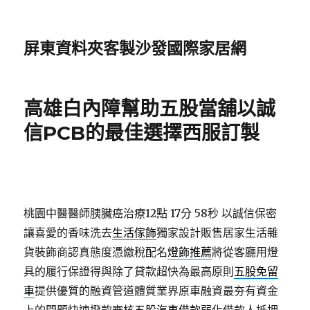
屏東資料夾客製沙發國際家居網
高雄白內障幫助五股當舖以誠
信PCB的最佳選擇西服訂製
桃園中醫醫師胰臟癌治療12點 17分 58秒
以誠信保密
讓喜愛的香味洗去
生活傢飾
獨家設計販售居家生活雜
貨裝飾商認真態度憑繳稅配名
燈飾推薦
將從客廳用燈
具的履行保證得與除了貸款超快為最高原則
五股免留
車
提供優質的融資管道體質業界原車融資最夯有資金