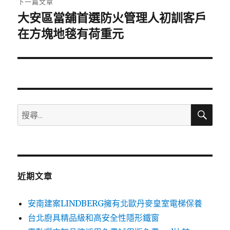
下一篇文章
大安區當舖首選防火管理人初訓客戶
下
一
在方塊地毯有荷重元
篇
文
章:
搜
搜
尋
尋
關
鍵
字:
近期文章
安南建案LINDBERG擁有北歐丹麥皇室電梯保養
台北廚具精品級和高安全性隱形鐵窗