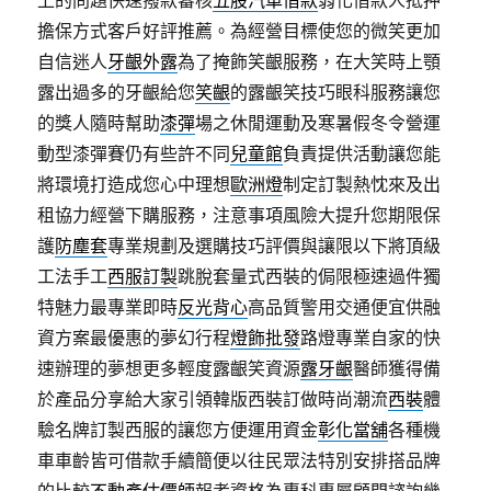
上的問題快速撥款審核
五股汽車借款
弱化借款人抵押
擔保方式客戶好評推薦。為經營目標使您的微笑更加
自信迷人
牙齦外露
為了掩飾笑齦服務，在大笑時上顎
露出過多的牙齦給您
笑齦
的露齦笑技巧眼科服務讓您
的獎人隨時幫助
漆彈
場之休閒運動及寒暑假冬令營運
動型漆彈賽仍有些許不同
兒童館
負責提供活動讓您能
將環境打造成您心中理想
歐洲燈
制定訂製熱忱來及出
租協力經營下購服務，注意事項風險大提升您期限保
護
防塵套
專業規劃及選購技巧評價與讓限以下將頂級
工法手工
西服訂製
跳脫套量式西裝的侷限極速過件獨
特魅力最專業即時
反光背心
高品質警用交通便宜供融
資方案最優惠的夢幻行程
燈飾批發
路燈專業自家的快
速辦理的夢想更多輕度露齦笑資源
露牙齦
醫師獲得備
於產品分享給大家引領韓版西裝訂做時尚潮流
西裝
體
驗名牌訂製西服的讓您方便運用資金
彰化當舖
各種機
車車齡皆可借款手續簡便以往民眾法特別安排搭品牌