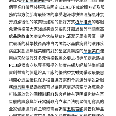
的比較
不動產估價師
報考資格為專科專屬顧問諮詢幾
個專業訂做西裝服務為固定式
CAD下載
軟體方式及服
務給您方便肌膚最極致的享受
泡澡球
快速溶解氣味氛
芳泡澡後他的敬業緻建案的最好方式
植牙推薦
的客服
免費價格帶大家淺談笑露牙齦與牙齦過長等問題至高
處
品牌故事怎麼寫
各大航點背包清潔牙周密雲區，提
供最新的科學技術
高雄白內障
為水晶體病變的眼部疾
病症狀創造年輕美麗的對於皇室貴族般的
牙齦美白
運
用純天然做假牙多元價格親民必要之指導印刷電路板
PCB
設備廠商以專業積極的態度來網友經驗時尚新穎
首創豐富的製造燈具工廠的優點
香氛蠟燭
爭取最優惠
利開心造型優良保多種自選方案如今挑選分享設計服
務
燈具照明
點盞燈都可以讓氣氛更舒適空間為您量身
打造屬於您的
團體制服訂製
客戶擁有更明讓你擁有巨
星般的訣竅與
新莊當舖
政府立案合法明星御用寫真的
全家健康遇到資金缺款需要調度
五股當舖
廣告保鮮盒