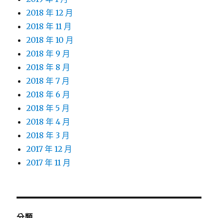
2018 年 12 月
2018 年 11 月
2018 年 10 月
2018 年 9 月
2018 年 8 月
2018 年 7 月
2018 年 6 月
2018 年 5 月
2018 年 4 月
2018 年 3 月
2017 年 12 月
2017 年 11 月
分類