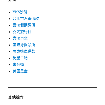
YKS沙發
台北市汽車借款
喜鴻假期評價
喜鴻旅行社
喜鴻東北
基隆牙醫診所
屏東機車借款
房屋二胎
未分類
美國黑金
其他操作