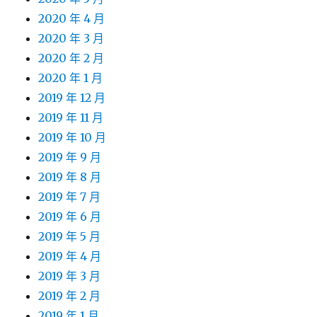
2020 年 4 月
2020 年 3 月
2020 年 2 月
2020 年 1 月
2019 年 12 月
2019 年 11 月
2019 年 10 月
2019 年 9 月
2019 年 8 月
2019 年 7 月
2019 年 6 月
2019 年 5 月
2019 年 4 月
2019 年 3 月
2019 年 2 月
2019 年 1 月