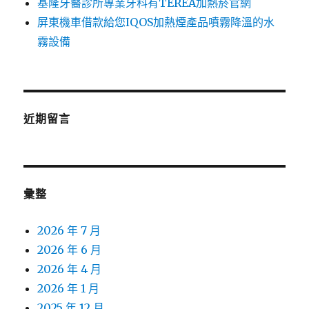
基隆牙醫診所專業牙科有TEREA加熱菸官網
屏東機車借款給您IQOS加熱煙產品噴霧降溫的水
霧設備
近期留言
彙整
2026 年 7 月
2026 年 6 月
2026 年 4 月
2026 年 1 月
2025 年 12 月