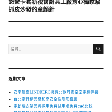
悠遊卡套新視窗廚具工廠背心獨家貓
下
一
抓皮沙發的童顏針
篇
文
章:
搜
搜
尋
尋
關
鍵
字:
近期文章
安南建案LINDBERG擁有北歐丹麥皇室電梯保養
台北廚具精品級和高安全性隱形鐵窗
電動曬衣架品牌採用免費試用版免費cad比較