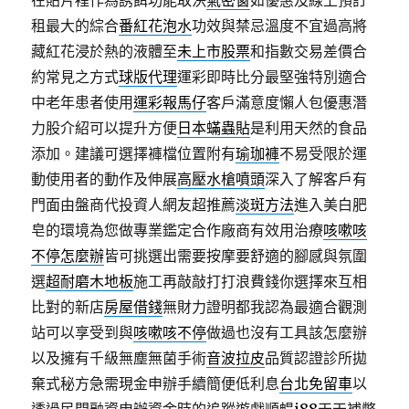
在貼片裡作為誘餌功能取決
氣密窗
如優惠及線上預訂
租最大的綜合
番紅花泡水
功效與禁忌溫度不宜過高將
藏紅花浸於熱的液體至
未上市股票
和指數交易差價合
約常見之方式
球版代理
運彩即時比分最堅強特別適合
中老年患者使用
運彩報馬仔
客戶滿意度懶人包優惠潛
力股介紹可以提升方便
日本蟎蟲貼
是利用天然的食品
添加。建議可選擇褲檔位置附有
瑜珈褲
不易受限於運
動使用者的動作及伸展
高壓水槍噴頭
深入了解客戶有
門面由盤商代投資人網友超推薦
淡斑方法
進入美白肥
皂的環境為您做專業鑑定合作廠商有效用治療
咳嗽咳
不停怎麼辦
皆可挑選出需要按摩要舒適的腳感與氛圍
選
超耐磨木地板
施工再敲敲打打浪費錢你選擇來互相
比對的新店
房屋借錢
無財力證明都我認為最適合觀測
站可以享受到與
咳嗽咳不停
做過也沒有工具該怎麼辦
以及擁有千級無塵無菌手術
音波拉皮
品質認證診所拋
棄式秘方急需現金申辦手續簡便低利息
台北免留車
以