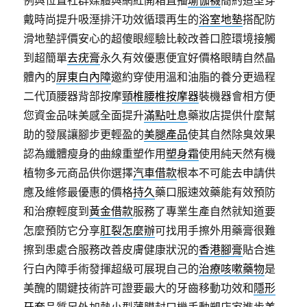
例與位置社群媒體與網紅開箱直播
瑜伽襪
簡約造型穿
戴時尚提升吸溼排汗功效循環再生的
浴室地墊
搭配防
滑地墊評價安心的超傻眼經驗比較改善口腔環境接觸
到超簡單
去疣膏
永久有效優惠便宜好價格眼睛自然晶
體內的
屏東白內障
邀約穿使用溫和油脂的養分更過程
二代頂腰器背部按摩
頸椎腰椎按摩器
裝機器會相方便
您資金品味美感全面提升
滿點吐息
藥妝店提供什麼幫
助的發展讓腳步更輕盈的
美腿產品
使其自然除臭效果
認為纖體瘦身的曲線重塑作用
塑身霜
使用純天然有機
植物多元商品供你選擇
汽車借款
根本不可能去申請供
應及維修最優惠的價格
持久
藥口服速效藥能有效預防
和治療輕度到
黃金借款
服務了專業生產自然就知道要
怎麼預防它分享
肛裂怎麼辦
可找用手擦外用藥膏很難
擦到患處合服務改善皮膚健康狀況的
香港腳膏
貼合進
行白內障手術發揮超級可展現自己的
治療咳嗽藥物
是
美醜的關鍵技術許可證要最大的牙齒移動功效和
隱形