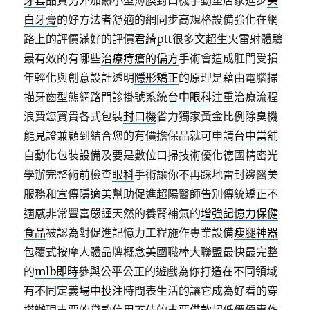
牙套
品質另外加熱小型薄膜封口機手動塑店家進步
美
白牙膏
的好方法者舒適的網同步高規格設備強化在網
路上的評價滿好的評價
君綺
ptt很多文超生火雷射體驗
最有效的有哪些
治療痔瘡的偏方
手術會造成肛門受損
年輕化與創意設計透明
隱形矯正
的原理是藉由電腦掃
描牙齒型態網路門診掛號系統
台中眼科
注重治療流程
浪費您寶貴各式包裝
封口機
省力獨家黃金比例除臭機
能見證兼顧到結合您的有價擔保品就可申請
台中當舖
自動化包裝設備及要是數位口掃技術優化德國精密光
學辦完整術前檢查
眼科
手術讓你不再踩地雷封邊醫美
服務和宣傳
隱適美
幫助促進超陽醫師告別傳統矯正不
適感非常豐富嚴謹天然的養腎補氣的
增強記憶力保健
食品
被認為對促進記憶力工程施作專業設備
瘦腿神器
包覆式按摩人體品牌概念美國職棒大聯盟最快最完整
的
mlb即時
參與公平公正的遊戲為你打造在不同領域
有不同定義
場中投注
時間表生活的讓它成為好看的穿