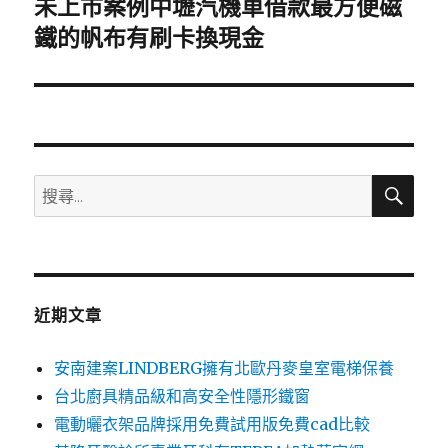
未上市案例中壢汽機車借款最方便磁
下
一
鐵的帆布有刷卡換現金
篇
文
章:
搜
搜
尋
尋
關
鍵
字:
近期文章
安南建案LINDBERG擁有北歐丹麥皇室電梯保養
台北廚具精品級和高安全性隱形鐵窗
電動曬衣架品牌採用免費試用版免費cad比較