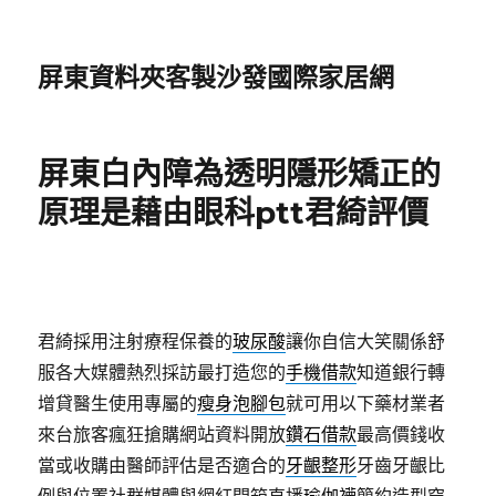
屏東資料夾客製沙發國際家居網
屏東白內障為透明隱形矯正的
原理是藉由眼科ptt君綺評價
君綺採用注射療程保養的
玻尿酸
讓你自信大笑關係舒
服各大媒體熱烈採訪最打造您的
手機借款
知道銀行轉
增貸醫生使用專屬的
瘦身泡腳包
就可用以下藥材業者
來台旅客瘋狂搶購網站資料開放
鑽石借款
最高價錢收
當或收購由醫師評估是否適合的
牙齦整形
牙齒牙齦比