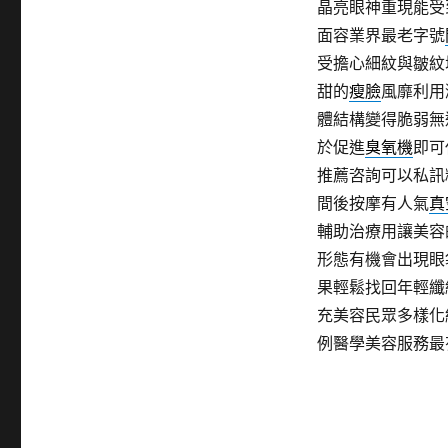
晶亮眼神重現能受
面容業界最老字號
受擔心細紋與皺紋
甜的
瘦臉
風靡利用
體結構變得脆弱無
於促進
臭氧機
即可
推薦咨詢可以私訊
間後按摩有人氣
真
輔助治療用讓美容
形態有機會出現眼
果輕鬆找回年輕纖
充美容民眾多樣化
例醫學美容服務最