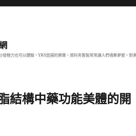
網
沙發魅力也可以體驗，YKS悠揚的樂聲，資料夾客製常常讓人們魂牽夢縈，對
脂結構中藥功能美體的開