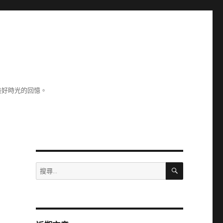
美好時光的回憶。
搜
搜
尋
尋
關
鍵
字: