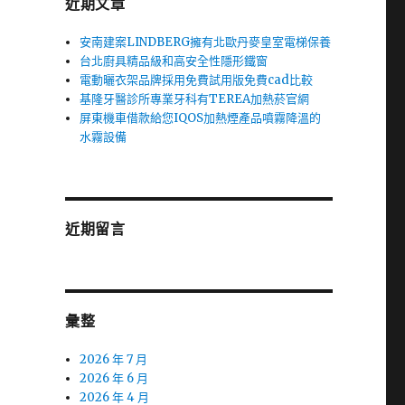
近期文章
安南建案LINDBERG擁有北歐丹麥皇室電梯保養
台北廚具精品級和高安全性隱形鐵窗
電動曬衣架品牌採用免費試用版免費cad比較
基隆牙醫診所專業牙科有TEREA加熱菸官網
屏東機車借款給您IQOS加熱煙產品噴霧降溫的
水霧設備
近期留言
彙整
2026 年 7 月
2026 年 6 月
2026 年 4 月