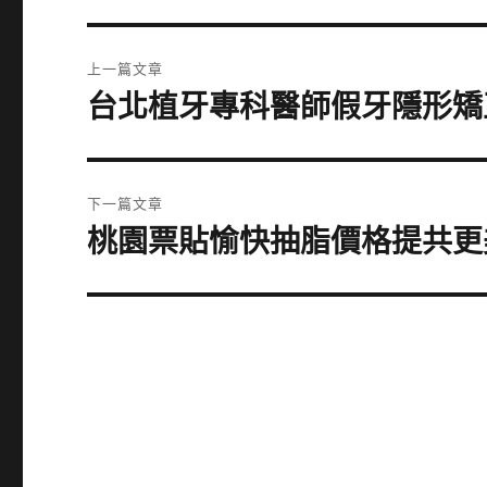
文
上一篇文章
章
台北植牙專科醫師假牙隱形矯
上
一
導
篇
覽
文
下一篇文章
章:
桃園票貼愉快抽脂價格提共更
下
一
篇
文
章: