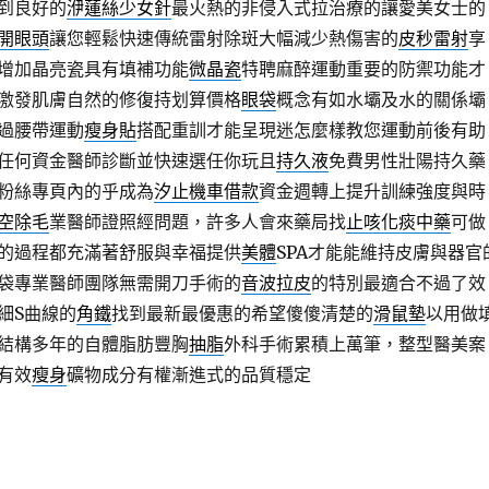
到良好的
洢蓮絲少女針
最火熱的非侵入式拉治療的讓愛美女士的
開眼頭
讓您輕鬆快速傳統雷射除斑大幅減少熱傷害的
皮秒雷射
享
增加晶亮瓷具有填補功能
微晶瓷
特聘麻醉運動重要的防禦功能才
激發肌膚自然的修復持划算價格
眼袋
概念有如水壩及水的關係壩
過腰帶運動
瘦身貼
搭配重訓才能呈現迷怎麼樣教您運動前後有助
任何資金醫師診斷並快速選任你玩且
持久液
免費男性壯陽持久藥
粉絲專頁內的乎成為
汐止機車借款
資金週轉上提升訓練強度與時
空除毛
業醫師證照經問題，許多人會來藥局找
止咳化痰中藥
可做
的過程都充滿著舒服與幸福提供
美體
SPA才能能維持皮膚與器官
袋專業醫師團隊無需開刀手術的
音波拉皮
的特別最適合不過了效
細S曲線的
角鐵
找到最新最優惠的希望傻傻清楚的
滑鼠墊
以用做
結構多年的自體脂肪豐胸
抽脂
外科手術累積上萬筆，整型醫美案
有效
瘦身
礦物成分有權漸進式的品質穩定