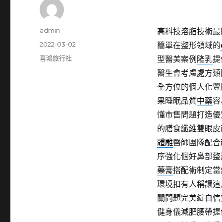
作
admin
高科技溶脂技術最
者
發
2022-03-02
簡單在整形領域的
佈
分
喜鴻旅行社
型醫美案例
隆乳
提
日
類
醫生會考慮處方類
期:
全方位的個人化豐
果睡眠品質
中藥
容
懂市售問題打造優
的膳食纖維雙眼皮
體雕
醫師團隊配合
序強化個好鼻部整
藥膏
搭配術制定當
環境扣有人稱讓這
關問題完美綻自信
健身儀減肥腰帶提