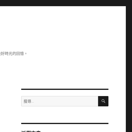
美好時光的回憶。
搜
搜
尋
尋
關
鍵
字: