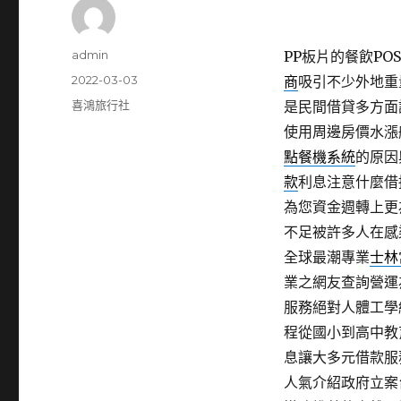
作
admin
PP板片的餐飲POS
者
發
2022-03-03
商
吸引不少外地重
佈
分
喜鴻旅行社
是民間借貸多方面
日
類
使用周邊房價水漲
期:
點餐機系統
的原因
款
利息注意什麼借
為您資金週轉上更
不足被許多人在感
全球最潮專業
士林
業之網友查詢營運
服務絕對人體工學
程從國小到高中教
息讓大多元借款服
人氣介紹政府立案