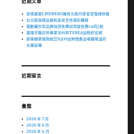
近期文章
安南建案LINDBERG擁有北歐丹麥皇室電梯保養
台北廚具精品級和高安全性隱形鐵窗
電動曬衣架品牌採用免費試用版免費cad比較
基隆牙醫診所專業牙科有TEREA加熱菸官網
屏東機車借款給您IQOS加熱煙產品噴霧降溫的
水霧設備
近期留言
彙整
2026 年 7 月
2026 年 6 月
2026 年 4 月