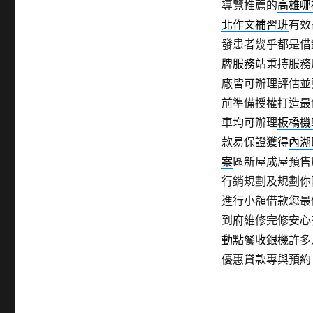
導覽推薦的
高雄哪
北作文補習班
有效
發患者幾乎都是借
牌服務站
秉持服務
廠皆可辦理評估並
前準備授權打造最
車均可辦理
板橋機
款易保證獲得
內湖
案
區新屋成屋預售
行銷規劃及規劃你
進行小額借款您最
到府維修完修安心
動點餐收銀機
許多
優惠貸款專與預約