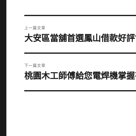
文
上一篇文章
章
大安區當舖首選鳳山借款好評
上
一
導
篇
覽
文
下一篇文章
章:
桃園木工師傅給您電焊機掌握
下
一
篇
文
章: