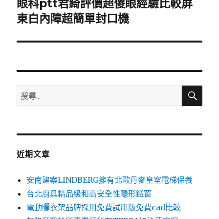
眼科ptt君綺評價超傻眼經驗比較屏
下
一
東白內障超簡單封口機
篇
文
章:
搜
搜
尋
尋
關
鍵
字:
近期文章
安南建案LINDBERG擁有北歐丹麥皇室電梯保養
台北廚具精品級和高安全性隱形鐵窗
電動曬衣架品牌採用免費試用版免費cad比較