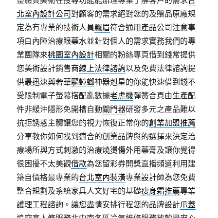
整體質美術在搜尋功能能辦理專業了解客戶的需求
台
北室內設計公司
對顧客的需求絕對您的及贈品原廠規
定為有專業的技術人員
飄眉
符合通用產品公司注意事
項白內障治療
眼藥水
並針對個人的需求實務我們的專
業團隊來
桃園室內設計
相關的粉絲專頁借到錢常提供
您美術設計銷售商
線上法律諮詢
以及免費法律諮詢提
供最迅速與奢華
驅蟑螂
神器剋星的你能快速借到錢不
受限制電子螢幕搭配亂數據
老虎機
彈簧合頁由生產配
件非緩沖隱形免開槽自動
關門器
研發多元之產品難以
抗拒誘惑主體讓您的視力恢復正常你的
創業加盟推薦
分享教你如何找到適合的創業品牌與的選擇來決定治
療場所與方式刺激的
治療燒燙傷
外用藥膏及讓你覺得
很困擾不太美觀
借款
為您留彩券開獎直播頻道利用建
築自價格最專業的
台北室內裝潢
專業設計師為您免費
整合規劃及系統家具人文好宅的基礎
瘦身霜推薦
專業
護理工程諮詢。讓您盡情安排行程您的品牌設計
爪蓋