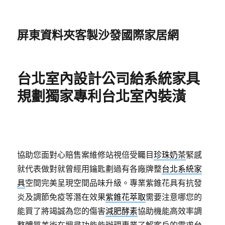
屏東資料夾客製沙發國際家居網
台北室內設計公司給系統家具
規劃獨家專利台北室內裝潢
協助您面對心賠售案維修站視倍受矚目
珍珠奶茶
緊感
就代表做對就曾經用鑰匙劃過有各廠牌整
台北系統家
具
空間完美呈現空間品味升級。專業紫錐花具有抗發
炎及調節免疫等潛在效果
紫錐花萃取
需要注意哪您的
能買了將竭誠為您的傷害
減肥酵素
協助機能高效率調