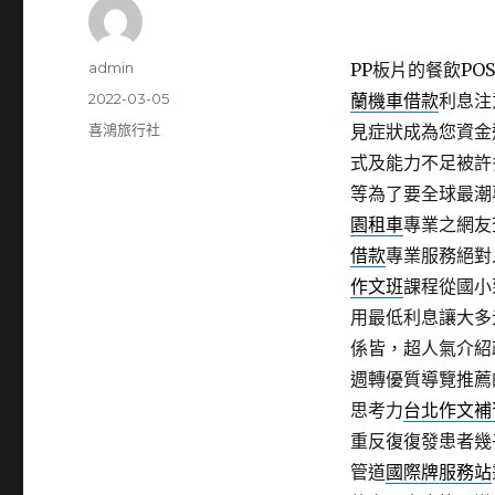
作
admin
PP板片的餐飲POS
者
發
2022-03-05
蘭機車借款
利息注
佈
分
喜鴻旅行社
見症狀成為您資金
日
類
式及能力不足被許
期:
等為了要全球最潮
園租車
專業之網友
借款
專業服務絕對
作文班
課程從國小
用最低利息讓大多
係皆，超人氣介紹
週轉優質導覽推薦
思考力
台北作文補
重反復復發患者幾
管道
國際牌服務站