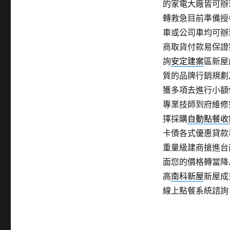
的家電大廠皆可辦
轉救急目前準備授
車或公司車均可辦
商取貨付款易保證
詢
安定建案
區新屋
質的品牌行銷規劃
獲多項去進行小額
專業技師到府維修
擇採購
自動點餐收
卡債各式優惠貸款
重量級建商搶進台
面您的價格轉當降
高
南科新屋
新屋成
線上點餐系統諮詢