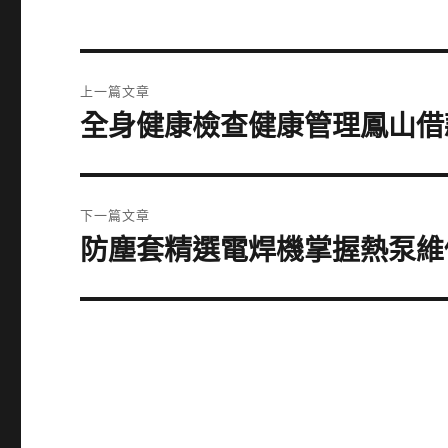
文
上一篇文章
章
全身健康檢查健康管理鳳山借
上
一
導
篇
覽
文
下一篇文章
章:
防塵套精選電焊機掌握熱泵維
下
一
篇
文
章: