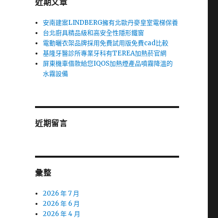
近期文章
安南建案LINDBERG擁有北歐丹麥皇室電梯保養
台北廚具精品級和高安全性隱形鐵窗
電動曬衣架品牌採用免費試用版免費cad比較
基隆牙醫診所專業牙科有TEREA加熱菸官網
屏東機車借款給您IQOS加熱煙產品噴霧降溫的
水霧設備
近期留言
彙整
2026 年 7 月
2026 年 6 月
2026 年 4 月