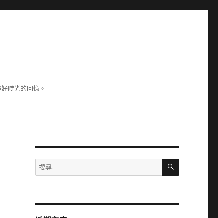
美好時光的回憶。
搜
搜
尋
尋
關
鍵
字: