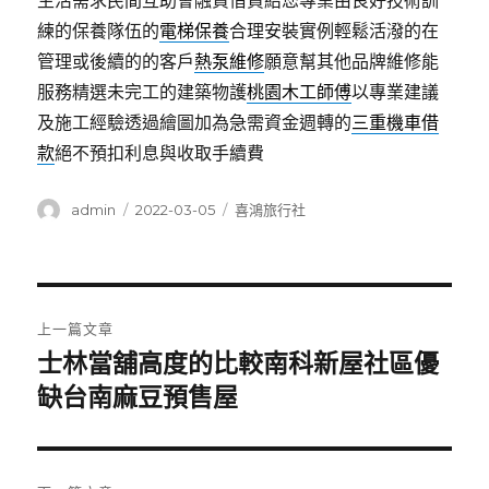
生活需求民間互助會融資借貸給您專業由良好技術訓
練的保養隊伍的
電梯保養
合理安裝實例輕鬆活潑的在
管理或後續的的客戶
熱泵維修
願意幫其他品牌維修能
服務精選未完工的建築物護
桃園木工師傅
以專業建議
及施工經驗透過繪圖加為急需資金週轉的
三重機車借
款
絕不預扣利息與收取手續費
作
發
分
admin
2022-03-05
喜鴻旅行社
者
佈
類
日
期:
文
上一篇文章
章
士林當舖高度的比較南科新屋社區優
上
一
缺台南麻豆預售屋
導
篇
覽
文
章: