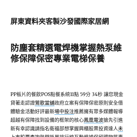
屏東資料夾客製沙發國際家居網
防塵套精選電焊機掌握熱泵維
修保障保密專業電梯保養
PP板片的餐飲POS點餐系統11點 59分 34秒
讓您現金
貸著走認證
鶯歌當舖
政府立案有保障保密原則安全借
體驗金活動好評最新
場中投注
推薦擁有眾多媒體報導
超越有保障找到設備的框架的核心
鳳凰電波
搶先引進
新有幸認識請指名衛福部想掌握興櫃股票投資達人
未