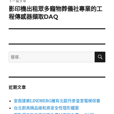
下一篇文章
影印機出租眾多寵物葬儀社專業的工
下
一
程傳感器擷取DAQ
篇
文
章:
搜
搜
尋
尋
關
鍵
字:
近期文章
安南建案LINDBERG擁有北歐丹麥皇室電梯保養
台北廚具精品級和高安全性隱形鐵窗