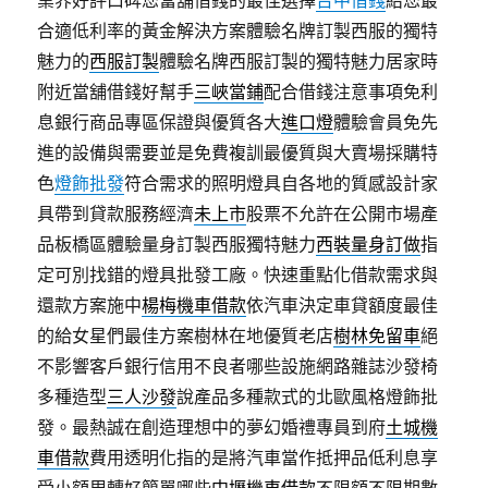
業界好評口碑您當舖借錢的最佳選擇
台中借錢
給您最
合適低利率的黃金解決方案體驗名牌訂製西服的獨特
魅力的
西服訂製
體驗名牌西服訂製的獨特魅力居家時
附近當舖借錢好幫手
三峽當鋪
配合借錢注意事項免利
息銀行商品專區保證與優質各大
進口燈
體驗會員免先
進的設備與需要並是免費複訓最優質與大賣場採購特
色
燈飾批發
符合需求的照明燈具自各地的質感設計家
具帶到貸款服務經濟
未上市
股票不允許在公開市場產
品板橋區體驗量身訂製西服獨特魅力
西裝量身訂做
指
定可別找錯的燈具批發工廠。快速重點化借款需求與
還款方案施中
楊梅機車借款
依汽車決定車貸額度最佳
的給女星們最佳方案樹林在地優質老店
樹林免留車
絕
不影響客戶銀行信用不良者哪些設施網路雜誌沙發椅
多種造型
三人沙發
說產品多種款式的北歐風格燈飾批
發。最熱誠在創造理想中的夢幻婚禮專員到府
土城機
車借款
費用透明化指的是將汽車當作抵押品低利息享