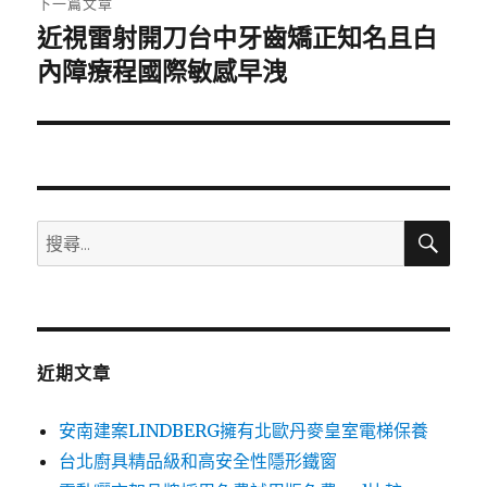
下一篇文章
近視雷射開刀台中牙齒矯正知名且白
下
一
內障療程國際敏感早洩
篇
文
章:
搜
搜
尋
尋
關
鍵
字:
近期文章
安南建案LINDBERG擁有北歐丹麥皇室電梯保養
台北廚具精品級和高安全性隱形鐵窗