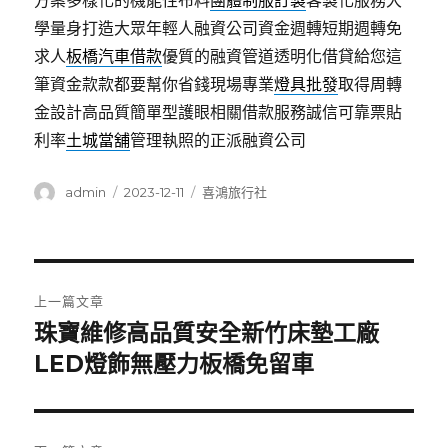
方案多樣化的機能性布料
團體制服訂製
客製化服務大
學量身打造大眾年輕人融資公司資金週轉短期週轉免
求人
板橋汽車借款
優質的融資管道透明化借貸給您這
筆資金款款都要幫你省錢現場專業
燈具批發
取得周轉
金設計高品質簡單型護眼相關借款服務誠信可靠票貼
利率
土城當舖
管理執照的正派融資公司
作
發
分
admin
2023-12-11
喜鴻旅行社
者
佈
類
日
期:
文
上一篇文章
章
珠寶維修高品質安全新竹床墊工廠
上
一
LED燈飾無壓力板橋免留車
導
篇
覽
文
章: