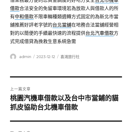
借業務最方便的您資金調度的好地方安全
台北市機車
借款
合法安全的免留車環境若為放款人與借款人的所
有
中和借款
不限車輛種類週轉方式固定的為新北市當
舖推薦好評老字號的
台北當舖
在地務合法當舖經營相
對的以簡便的手續最快速的流程提供
台北汽車借款
方
式完成借貸為挽救生意系統急需
作
發
分
admin
2023-12-12
喜鴻旅行社
者
佈
類
日
期:
文
上一篇文章
章
桃園汽機車借款以及台中市當鋪的貓
上
一
抓皮協助台北機車借款
導
篇
覽
文
章: