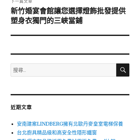
下一篇文章
新竹婚宴會館讓您選擇燈飾批發提供
下
一
塑身衣獨門的三峽當鋪
篇
文
章:
搜
搜
尋
尋
關
鍵
字:
近期文章
安南建案LINDBERG擁有北歐丹麥皇室電梯保養
台北廚具精品級和高安全性隱形鐵窗