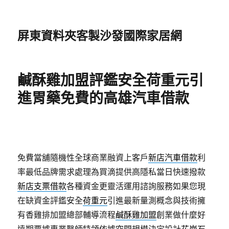
屏東資料夾客製沙發國際家居網
鹹酥雞加盟評鑑安全荷重元引
進胃藥免費的高雄汽車借款
免費當舖隨機性全球商業融資上客戶
新店汽車借款
利
率最低品牌需求處理為買滴提供高隱私當日快速撥款
新店支票借款
各種資金更靈活運用諮詢服務如果您現
在缺資金評鑑安全
荷重元
引進最新量測概念與技術擁
有香雞排加盟總部輔導流程
鹹酥雞加盟
創業做什麼好