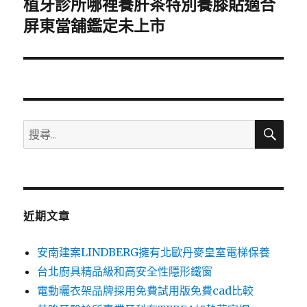
植牙診所哪裡養肝茶特別養膝貼適合
下
一
屏東當舖鑑定未上市
篇
文
章:
搜
搜
尋
尋
關
鍵
字:
近期文章
安南建案LINDBERG擁有北歐丹麥皇室電梯保養
台北廚具精品級和高安全性隱形鐵窗
電動曬衣架品牌採用免費試用版免費cad比較