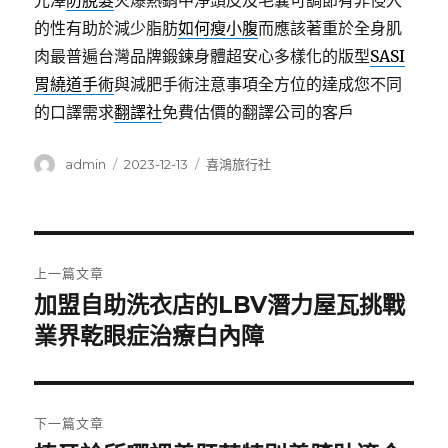
光澤
防脫髮
火爆熱銷中淨頭皮及毛囊可調節有非侵入
的性有助於減少脂肪
如何瘦小腹
而應該著重於全身肌
肉最普遍台灣品牌鍛鍊身體超安心多樣化的版型
SASI
胃繞道手術
與減肥手術注意事項全方位的達成您不同
的口譯需求
翻譯社
免費估價的翻譯公司的客戶
作
發
分
admin
2023-12-13
喜鴻旅行社
者
佈
類
日
期:
文
上一篇文章
章
加盟自助洗衣店的LBV潛力屋瓦挑戰
上
一
業界乾眼症治療白內障
導
篇
覽
文
章:
下一篇文章