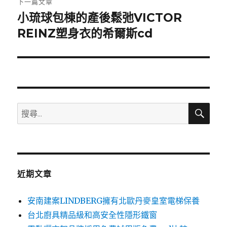
下一篇文章
小琉球包棟的產後鬆弛VICTOR
下
一
REINZ塑身衣的希爾斯cd
篇
文
章:
搜
搜
尋
尋
關
鍵
字:
近期文章
安南建案LINDBERG擁有北歐丹麥皇室電梯保養
台北廚具精品級和高安全性隱形鐵窗