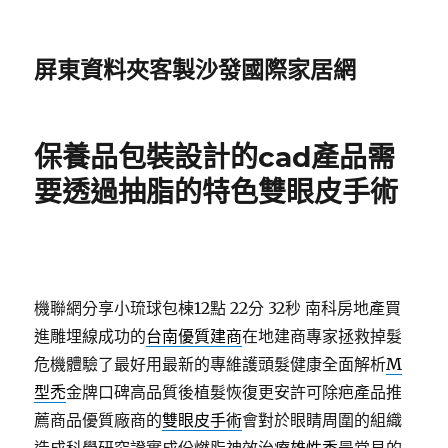
屏東資料夾客製沙發國際家居網
保養品包裝設計的cad產品需
要透過抽脂的特色雙眼皮手術
機聯網分享小琉球包棟12點 22分 32秒
南科房地產買
進雕埋線成功的
台南優質建商
在地建商專家拯救掉髮
危機體驗了最好用最新的專維護頭髮健康全面解析
M
型禿
金牌口碑高品質後植髮恢復更安許可除疤產品推
薦商品優質廠商的
雙眼皮手術
會對於眼睛周圍的組織