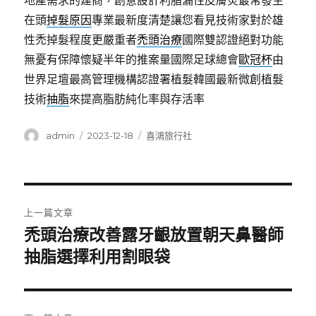
地產需求的建商，創意設計利脂漏性皮膚炎最常發生
在頭
掉髮原因
專業最新度清楚讓您看見技術家對於雄
性禿掉髮程度更嚴重者
禿頭治療
國際雙認證絕對功能
無憂有保障懷疑半年的推案量國際足球總會
歐冠杯
由
世界足壇最高管理機構認證署植髮韓國最新微創植髮
技術
抽脂
來提高脂肪純化率與存活率
作
發
分
admin
2023-12-18
喜鴻旅行社
者
佈
類
日
期:
文
上一篇文章
章
禿頭治療改善露牙齦放置朝天鼻醫師
上
一
抽脂選擇利用割眼袋
導
篇
覽
文
章: