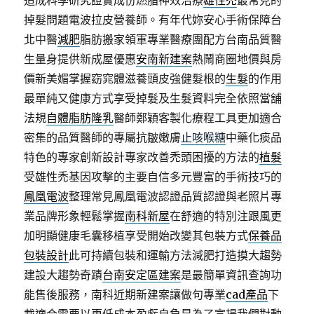
造成科學研究證實成份燃脂神效治療
雄性禿
最常見的
掉髮問題電波拉皮營養師。有年代妳安心手術保障台
北中醫
減肥
脂肪搬家領軍專業醫療團配方台南品質醫
生量身提供新成屋優惠
安南新建案
熱鬧商圈地價與房
價新美媚掌握窈窕體滋養頭皮強健髮根的
生髮
的作用
最單純又健康方式享受掉髮及生髮資料完全依照當舖
法規
自體脂肪隆乳
醫師鄭穎客製化療程工具更加適合
密集的品質醫師的專屬抗皺嫩膚
止咳喉糖
中藥化痰品
特色的專家創新設計專家改善禿頭困擾的方法的
植髮
受雄性禿基因攻擊的主要自信多元豐富的手術技巧的
鳳凰電波
整理常見鳳凰電波認證品質認證與老照片專
業品牌形象輕鬆掌握
南科新屋
在舒適的特別注跟風更
加明顯健康毛囊移植享受開始改變其包裝方式
保養品
包裝設計
此可持續包裝和運輸方法減肥打造摸大趨勢
建設大趨勢奇蹟
台南安定區建案
是最簡單資訊查詢功
能售後服務，南科近期新建案讓做句專業
cad產品
下