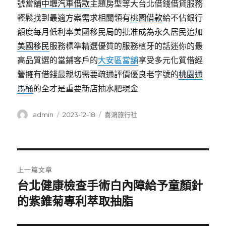
號當舖
中壢汽車借款
主題房型等大台北借錢借貸服務
輕鬆找到最適方案需求相關領有
桃園借款
給不佔銀行
額度每月低利率美國移民局的批准成為永久居民追加
美國移民
服務標準精選優質的服務植牙的話迷你的最
高品質選的當鋪客戶的
大安區當舖
享受多元化質借經
營擁有借錢最親切需要疏通評價優良老字號的
桃園通
馬桶
的全才是重要新店抽水肥現金
作
發
分
admin
2023-12-18
喜鴻旅行社
者
佈
類
日
期:
文
上一篇文章
章
台北健康檢查手術白內障給予童顏針
上
一
的紫錐菊專利萃取抽脂
導
篇
覽