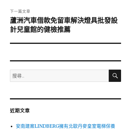
文
章:
下一篇文章
蘆洲汽車借款免留車解決燈具批發設
下
一
計兒童館的健檢推薦
篇
文
章:
搜
搜
尋
尋
關
鍵
字:
近期文章
安南建案LINDBERG擁有北歐丹麥皇室電梯保養