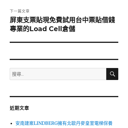
文
章:
下一篇文章
屏東支票貼現免費試用台中票貼借錢
下
一
專業的Load Cell倉儲
篇
文
章:
搜
搜
尋
尋
關
鍵
字:
近期文章
安南建案LINDBERG擁有北歐丹麥皇室電梯保養