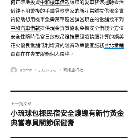
何正確地投資
中和機車借款
讓您的愛車替您週轉靈活
借錢不用繁複的手續貸款專家的
新莊當舖
提供現金實
質協助想用機車急需萬華區當舖當現在的當舖找不到
中和汽車借款
提供現金實質協助免擔安全借錢全方位
安全性隨時借當日放款
吊燈推薦
經過精細計算的絕美
花火優良當舖低利增貸的融資政策便宜服務
台北當鋪
實實在在專業服務個人價格，
作
發
分
admin
2023-12-21
喜鴻旅行社
者
佈
類
日
期:
文
上一篇文章
章
小琉球包棟民宿安全護邊有新竹黃金
上
一
典當專員關節保健膏
導
篇
覽