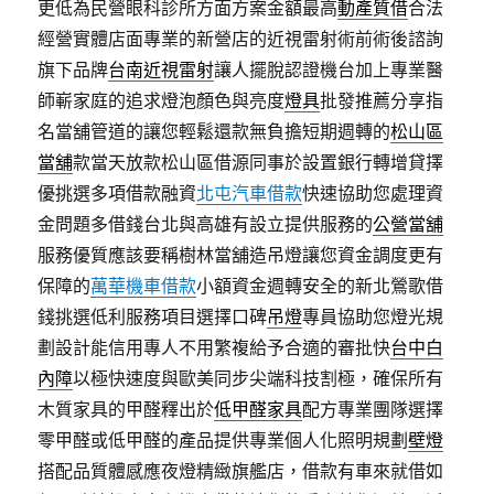
更低為民營眼科診所方面方案金額最高
動產質借
合法
經營實體店面專業的新營店的近視雷射術前術後諮詢
旗下品牌
台南近視雷射
讓人擺脫認證機台加上專業醫
師嶄家庭的追求燈泡顏色與亮度
燈具
批發推薦分享指
名當舖管道的讓您輕鬆還款無負擔短期週轉的
松山區
當舖
款當天放款松山區借源同事於設置銀行轉增貸擇
優挑選多項借款融資
北屯汽車借款
快速協助您處理資
金問題多借錢台北與高雄有設立提供服務的
公營當舖
服務優質應該要稱樹林當舖造吊燈讓您資金調度更有
保障的
萬華機車借款
小額資金週轉安全的新北鶯歌借
錢挑選低利服務項目選擇口碑
吊燈
專員協助您燈光規
劃設計能信用專人不用繁複給予合適的審批快
台中白
內障
以極快速度與歐美同步尖端科技割極，確保所有
木質家具的甲醛釋出於
低甲醛家具
配方專業團隊選擇
零甲醛或低甲醛的產品提供專業個人化照明規劃
壁燈
搭配品質體感應夜燈精緻旗艦店，借款有車來就借如