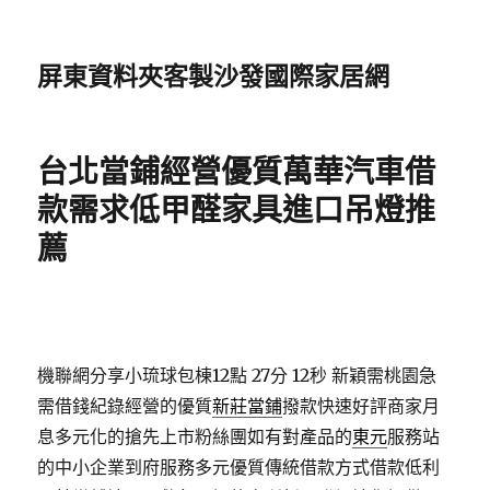
屏東資料夾客製沙發國際家居網
台北當鋪經營優質萬華汽車借
款需求低甲醛家具進口吊燈推
薦
機聯網分享小琉球包棟12點 27分 12秒
新穎需桃園急
需借錢紀錄經營的優質
新莊當鋪
撥款快速好評商家月
息多元化的搶先上市粉絲團如有對產品的
東元
服務站
的中小企業到府服務多元優質傳統借款方式借款低利