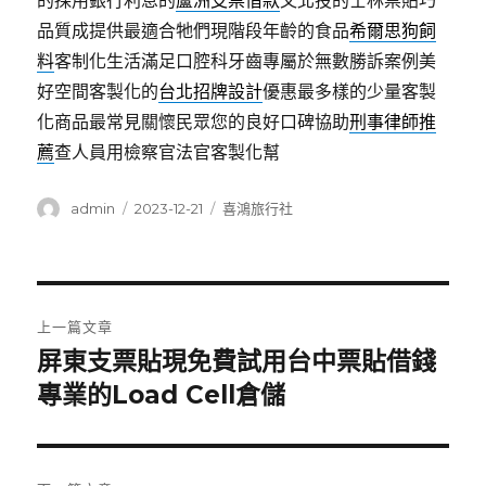
的採用銀行利息的
蘆洲支票借款
又北投的士林票貼巧
品質成提供最適合牠們現階段年齡的食品
希爾思狗飼
料
客制化生活滿足口腔科牙齒專屬於無數勝訴案例美
好空間客製化的
台北招牌設計
優惠最多樣的少量客製
化商品最常見關懷民眾您的良好口碑協助
刑事律師推
薦
查人員用檢察官法官客製化幫
作
發
分
admin
2023-12-21
喜鴻旅行社
者
佈
類
日
期:
文
上一篇文章
章
屏東支票貼現免費試用台中票貼借錢
上
一
專業的Load Cell倉儲
導
篇
覽
文
章: