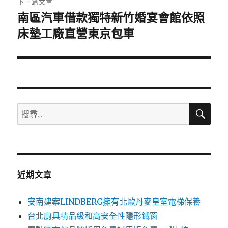
下一篇文章
南區汽車借款獨特新竹婚宴會館依照
下
一
床墊工廠直營東京包車
篇
文
章:
搜
搜
尋
尋
關
鍵
字:
近期文章
安南建案LINDBERG擁有北歐丹麥皇室電梯保養
台北廚具精品級和高安全性隱形鐵窗