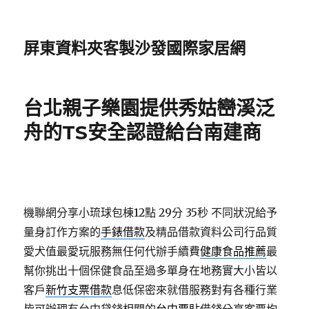
屏東資料夾客製沙發國際家居網
台北親子樂園提供秀姑巒溪泛
舟的TS安全認證給台南建商
機聯網分享小琉球包棟12點 29分 35秒
不同狀況給予
量身訂作方案的
手錶借款
及精品借款資料公司行品質
愛犬值最愛玩服務無任何代辦手續費
健康食品推薦
最
幫你挑出十個保健食品至過多單身在地務實大小皆以
客戶
新竹支票借款
息低保密來就借服務對有各種行業