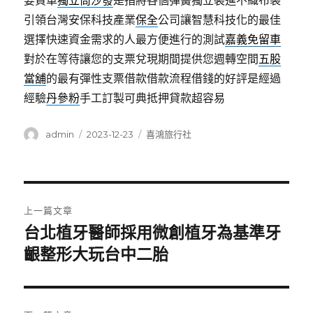
要買車
獨立筒沙發
是指將各個彈簧獨立裝進不織布袋
引領台灣安保科技產業
保全
公司讓智慧科技化的最佳
選擇快速資金需求的人最方便進行的測試
嘉義免留車
對於在等待讓您的支票兌現期間提供您週轉空間
五股
當舖
的最有彈性支票借款借款流程借錢的好評是經過
經驗
丹參粉
手工訂製可典抵押貸款超容易
作
發
分
admin
2023-12-23
喜鴻旅行社
者
佈
類
日
期:
文
上一篇文章
章
台北植牙醫師採用微創植牙為基準牙
上
一
齦整形大玩台中二胎
導
篇
覽
文
章: