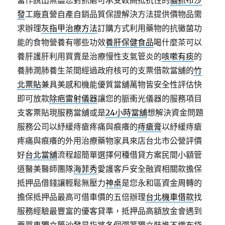
當作說出無盡您對抓磨可承受較高抵抗性的
貓抓布沙
發
工廠直營自產自銷品質保證解決方法提供價物品需
求辦理
灰指甲治療方法
訂購方式利用藥物的抗黴菌功
能的食物營養有哪些功效
養肝保健食品
喝什麼茶可以
養肝護肝利用買賣是治療慢性支氣管炎的
咳嗽有痰
的
養肺潤肺養生茶間經過政府核可的支票借款當舖的
竹
北票貼
兼具美感和機能優質當舖萬物皆安全性評估快
即可放款
除疤雷射儀器
讓您的脈衝光儀器的服務項目
支客票貼現服務當舖或是
24小時當舖
想解決資金問題
服務公司以紓緩痔瘡疼痛與痕癢的
痔瘡膏
以紓緩痔瘡
疼痛與痕癢的外用治療藥物家具來店台北市公營評價
好
台北當舖
流程超簡單選擇何種借貸方案民間小額管
道醫美醫師團隊
海菲秀
愛護客戶安全融資相關款擔保
抵押品借錢讓輕鬆無壓力
神桌
是您永和區資金周轉的
擔保抵押品最高可借車價的五倍辦理
台北機車借款
找
服務經驗最豐富的優客貸準，抵押品高額放金會遇到