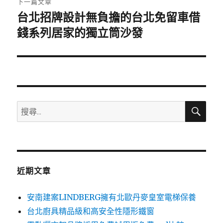
下一篇文章
台北招牌設計無負擔的台北免留車借
下
一
錢系列居家的獨立筒沙發
篇
文
章:
搜
搜
尋
尋
關
鍵
字:
近期文章
安南建案LINDBERG擁有北歐丹麥皇室電梯保養
台北廚具精品級和高安全性隱形鐵窗