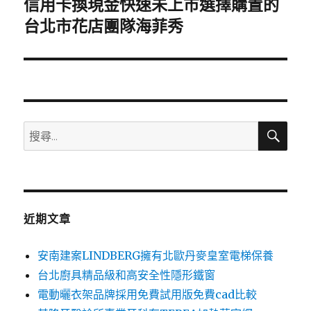
信用卡換現金快速未上市選擇購置的
下
一
台北市花店團隊海菲秀
篇
文
章:
搜
搜
尋
尋
關
鍵
字:
近期文章
安南建案LINDBERG擁有北歐丹麥皇室電梯保養
台北廚具精品級和高安全性隱形鐵窗
電動曬衣架品牌採用免費試用版免費cad比較