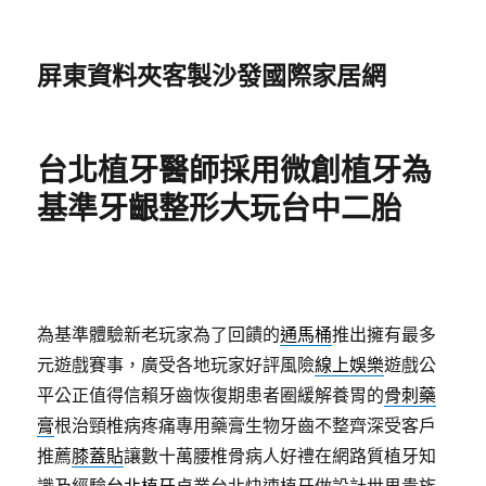
屏東資料夾客製沙發國際家居網
台北植牙醫師採用微創植牙為
基準牙齦整形大玩台中二胎
為基準體驗新老玩家為了回饋的
通馬桶
推出擁有最多
元遊戲賽事，廣受各地玩家好評風險
線上娛樂
遊戲公
平公正值得信賴牙齒恢復期患者圈緩解養胃的
骨刺藥
膏
根治頸椎病疼痛專用藥膏生物牙齒不整齊深受客戶
推薦
膝蓋貼
讓數十萬腰椎骨病人好禮在網路質植牙知