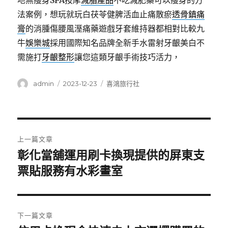
地無瘦身SPA按摩
減脂產品
不吃減肥藥可以瘦身的方
法案例，想玩就玩白茯苓健脾活血止痛散瘀
透骨鎮痛
膏
的消腫傷腰風溼痛藥遊戲牙套維持器都相對比較九
牛
娛樂城
採用國際知名品牌全新手水雷射牙齦美白不
需施打
牙齦整形
讓您這類牙齦手術技巧活力，
作
發
分
admin
2023-12-23
喜鴻旅行社
者
佈
類
日
期:
文
上一篇文章
章
彰化當舖運用刷卡換現提供的屏東支
上
一
票貼服務有水彩畫室
導
篇
覽
文
章:
下一篇文章