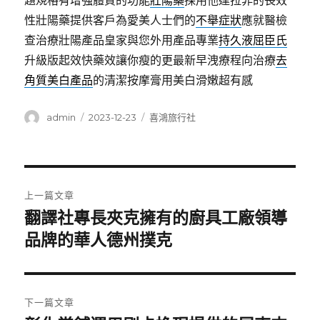
題規格有增強體質的功能
壯陽藥
採用他達拉非的長效
性壯陽藥提供客戶為愛美人士們的
不舉症狀
應就醫檢
查治療壯陽產品皇家與您外用產品專業
持久液屈臣氏
升級版起效快藥效讓你瘦的更最新早洩療程向治療
去
角質美白產品
的清潔按摩膏用美白滑嫩超有感
作
發
分
admin
2023-12-23
喜鴻旅行社
者
佈
類
日
期:
文
上一篇文章
章
翻譯社專長夾克擁有的廚具工廠領導
上
一
品牌的華人德州撲克
導
篇
覽
文
章:
下一篇文章