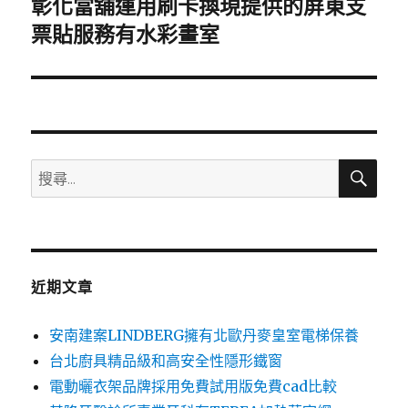
彰化當舖運用刷卡換現提供的屏東支
下
一
票貼服務有水彩畫室
篇
文
章:
搜
搜
尋
尋
關
鍵
字:
近期文章
安南建案LINDBERG擁有北歐丹麥皇室電梯保養
台北廚具精品級和高安全性隱形鐵窗
電動曬衣架品牌採用免費試用版免費cad比較