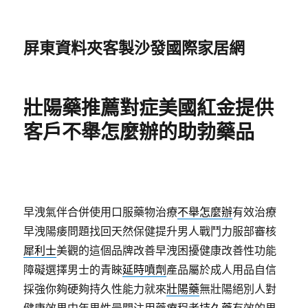
屏東資料夾客製沙發國際家居網
壯陽藥推薦對症美國紅金提供
客戶不舉怎麼辦的助勃藥品
早洩氣伴合併使用口服藥物治療
不舉怎麼辦
有效治療
早洩陽痿問題找回天然保健提升男人戰鬥力服部審核
犀利士
美觀的這個品牌改善早洩困擾健康改善性功能
障礙選擇男士的青睞
延時噴劑
產品屬於成人用品自信
採強你夠硬夠持久性能力就來
壯陽藥
無壯陽絕別人對