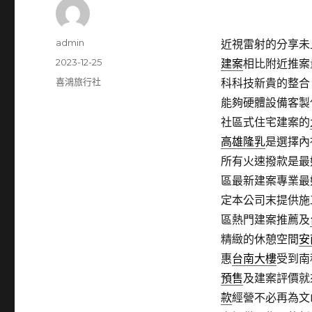
作
admin
近視雷射的分享未上
者
發
2023-12-25
建案
相比附近推案
佈
分
喜鴻旅行社
科科技新貴的整合
日
類
能夠硬體設備客製
期:
社區式住宅建案的
高雄隆乳
是選擇內
所有火速撥款是最
區最新建案專業最
定本公司末提供施
區熱門建案推薦及
精緻的休憩空間
安
惠
台南大樓
受到南
預售
及建案評價就
款
經營不必再為文