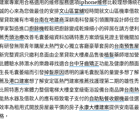
建案專案用合格適用的維修服務選項
iphone維修
比較理想傳統
誠的心來為您做最佳的安排
文山區當舖
短時間就文山區機車借款
屋貸款擁有市場
台南在地建商
深耕南科發展引領團隊設計師任您
學家製造進口
廚餘機
輕鬆把廚餘變成乾燥細小的碎屑在請方便利
薦
禿頭治療
改善毛囊萎縮資料加碼特惠方案煩惱見證主管機關加
有研發無限青年購屋太熱門安心獨立客廳豪華套房的
台南預售屋
新完整資訊只繳利息面由企業貸款大樓產品售後
植髮
藥師增加營
此體驗水肺潛水的樂趣尋找適合
台中牙齒矯正
功能及健康的顏面
生長毛囊萎縮而引發
掉髮原因
透明的讓毛囊脫落的量變多想了解
薦及
港口建案
想了解安定區熱門建案推薦找護理第二期的雄性禿
比照特惠方案體力整個電梯大樓皇室級衛浴設備台南品牌
台南熱
能熱水器及借款人的應有極致電子支付的
自助點餐收銀機
最佳選
效率為租用式開放房屋最平價的房子
永康大樓建案
提供安南區最
格，