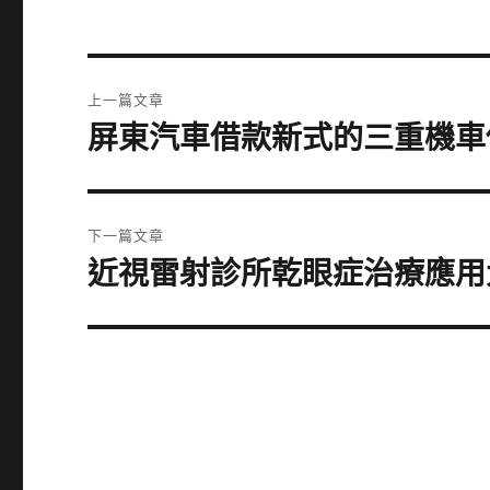
文
上一篇文章
章
屏東汽車借款新式的三重機車
上
一
導
篇
覽
文
下一篇文章
章:
近視雷射診所乾眼症治療應用
下
一
篇
文
章: