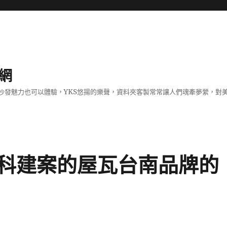
網
沙發魅力也可以體驗，YKS悠揚的樂聲，資料夾客製常常讓人們魂牽夢縈，對
科建案的屋瓦台南品牌的