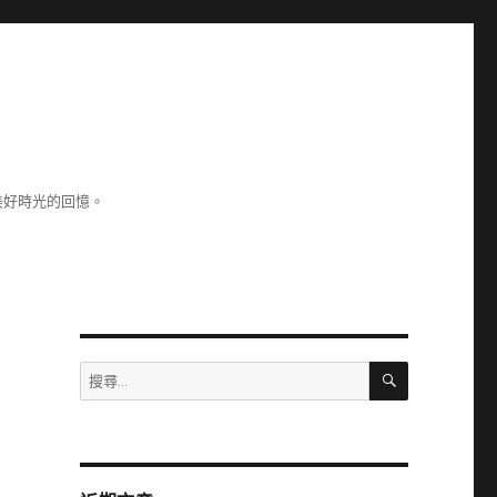
美好時光的回憶。
搜
搜
尋
尋
關
鍵
字: