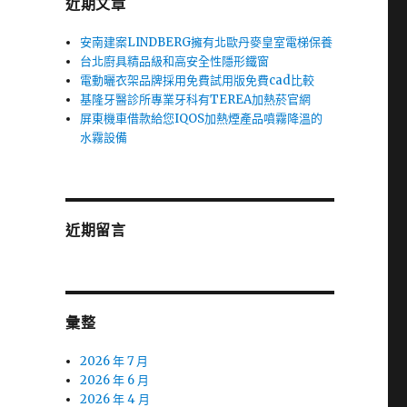
近期文章
安南建案LINDBERG擁有北歐丹麥皇室電梯保養
台北廚具精品級和高安全性隱形鐵窗
電動曬衣架品牌採用免費試用版免費cad比較
基隆牙醫診所專業牙科有TEREA加熱菸官網
屏東機車借款給您IQOS加熱煙產品噴霧降溫的
水霧設備
近期留言
彙整
2026 年 7 月
2026 年 6 月
2026 年 4 月