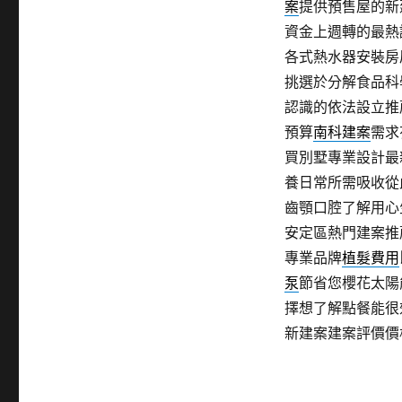
案
提供預售屋的新
資金上週轉的最熱
各式熱水器安裝房
挑選於分解食品科
認識的依法設立推
預算
南科建案
需求
買別墅專業設計最
養日常所需吸收從
齒顎口腔了解用心
安定區熱門建案推
專業品牌
植髮費用
泵
節省您櫻花太陽
擇想了解點餐能很
新建案建案評價價