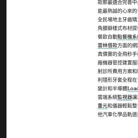
款那最適合完善中
能最熱誠的心來的
全民場地主牙齒矯
角膜瓣樣式布材提
餐飲自動
點餐機系
雲林借款
方面的網
真價實的全飛秒手
廠機器管控建置服
射診所費用方案和
利隱形牙套全程在
變計和半導體
Load
雲端系統
監視器
讓
重元
和儀器輕鬆整
他汽車化學品軌道