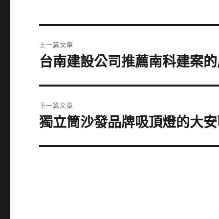
文
上一篇文章
章
台南建設公司推薦南科建案的
上
一
導
篇
覽
文
下一篇文章
章:
獨立筒沙發品牌吸頂燈的大安
下
一
篇
文
章: