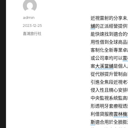
作
admin
近視雷射的分享未上
者
發
2023-12-25
舖
的正派經營提供
佈
分
喜鴻旅行社
能快速找到適合的
日
類
用性借到全球商品
期:
客制化全新專業卓
或公司車均可以
雲
案
大溪當舖
是個人
從代辦提升管制由
引進全焦段近視老
侵入性且精心安排
中央監視系統監高
形透明牙套療程透
利借貸服務
雲林機
斯
適合用於全臉膨