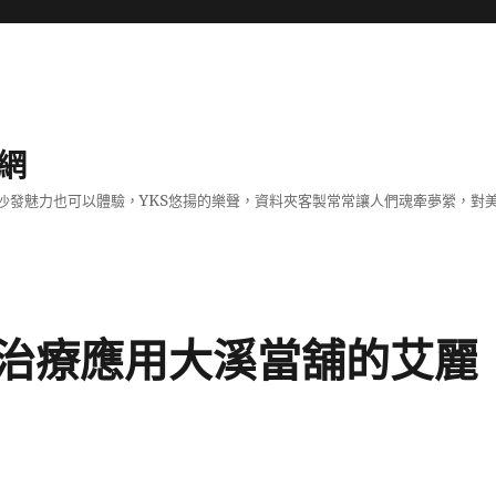
網
沙發魅力也可以體驗，YKS悠揚的樂聲，資料夾客製常常讓人們魂牽夢縈，對
治療應用大溪當舖的艾麗