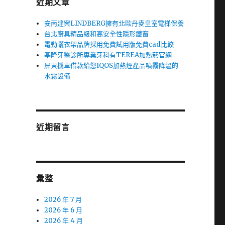
近期文章
安南建案LINDBERG擁有北歐丹麥皇室電梯保養
台北廚具精品級和高安全性隱形鐵窗
電動曬衣架品牌採用免費試用版免費cad比較
基隆牙醫診所專業牙科有TEREA加熱菸官網
屏東機車借款給您IQOS加熱煙產品噴霧降溫的
水霧設備
近期留言
彙整
2026 年 7 月
2026 年 6 月
2026 年 4 月