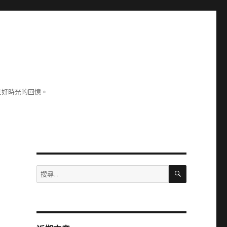
美好時光的回憶。
搜
搜
尋
尋
關
鍵
字: