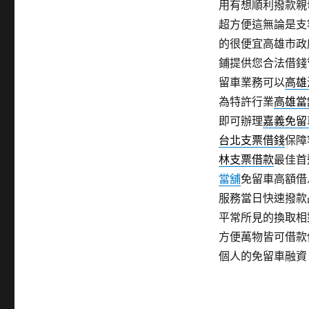
用有想順利撥款親
超方便這無論是支
的很便宜高雄市政
鋪提供您合法借錢
留車業務可以
高雄
為特許行業
高雄當
即可辦理
嘉義免留
台北支票借錢
保障
林支票借款
最佳首
當舖
免留車高額借
服務當日快速撥款
平常所見的換取相
方便萬物皆可借款
個人的免留車融資