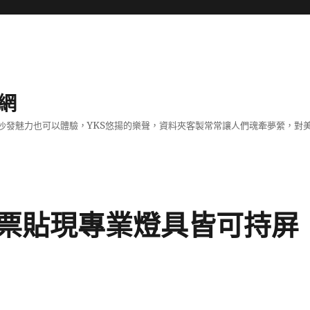
網
沙發魅力也可以體驗，YKS悠揚的樂聲，資料夾客製常常讓人們魂牽夢縈，對
票貼現專業燈具皆可持屏