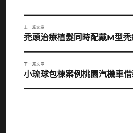
文
上一篇文章
章
禿頭治療植髮同時配戴M型禿
上
一
導
篇
覽
文
下一篇文章
章:
小琉球包棟案例桃園汽機車借
下
一
篇
文
章: