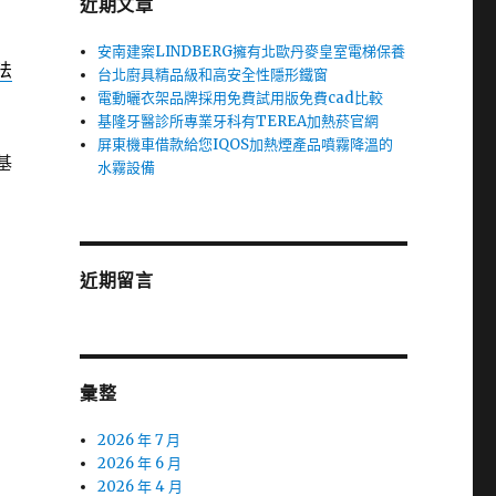
近期文章
安南建案LINDBERG擁有北歐丹麥皇室電梯保養
法
台北廚具精品級和高安全性隱形鐵窗
電動曬衣架品牌採用免費試用版免費cad比較
基隆牙醫診所專業牙科有TEREA加熱菸官網
屏東機車借款給您IQOS加熱煙產品噴霧降溫的
基
水霧設備
近期留言
彙整
2026 年 7 月
2026 年 6 月
2026 年 4 月