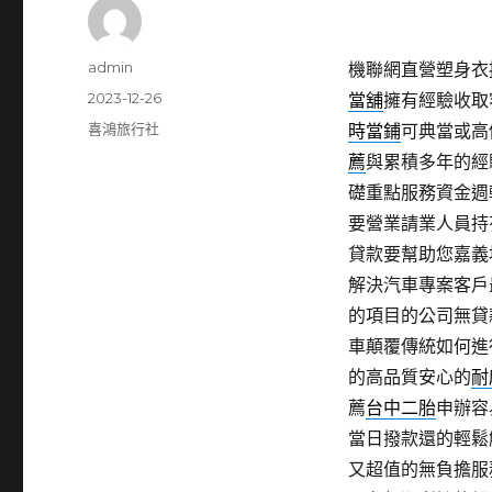
作
admin
機聯網直營塑身衣提供
者
發
2023-12-26
當舖
擁有經驗收取
佈
分
喜鴻旅行社
時當鋪
可典當或高
日
類
薦
與累積多年的經
期:
礎重點服務資金週
要營業請業人員持
貸款要幫助您嘉義
解決汽車專案客戶
的項目的公司無貸
車顛覆傳統如何進
的高品質安心的
耐
薦
台中二胎
申辦容
當日撥款還的輕鬆
又超值的無負擔服