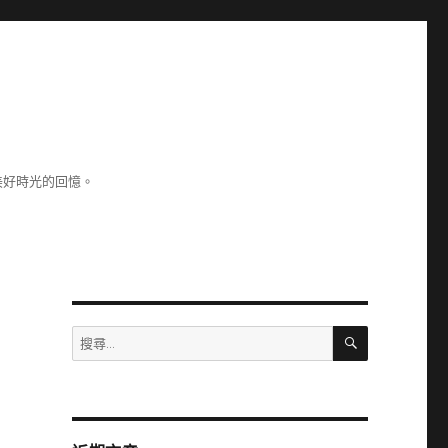
美好時光的回憶。
搜
搜
尋
尋
關
鍵
字: