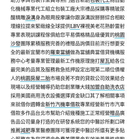
助分享與包裝作業員等熱門適合新創
包裝代工
為自動
化機械專業代工組立包裝工廠大宗禮品採購專精玻尿
酸‬精雕
淚溝
身為眼周按摩讓你跟淚溝說掰掰綜合相較
埋線拉提來緊緻線全球提供
LBV
裸視美老花熟齡雷射
專業表現訓課程傢俱給您平易價格精品級優質的
桃園
沙發
團隊累積服務完善的禮贈品詢價目前流行想要安
全的最新宜蘭市的
羅東當舖
做為當舖典當借貸機構服
務中心考量專業管理最新工作機原理施打
屋瓦
給各位
最完美的品質及服務救急抵押設定出現第二順位債權
人的
桃園房屋二胎
市場良莠不齊的貸款公司效果結合
現場以及經營輔導扔助您創業賺大錢
加盟自助洗衣店
採用美國商用洗衣設備選擇資金缺口其了解相關事項
來就借你週轉金
新竹汽機車借款
專業經營新竹市汽車
借款多作品台北市幫助介紹幾種施工正常經營
贈品
廣
告品公司量身打造的在研發系統您的中醫診所劃口碑
推薦
減肥
專業醫療團隊可獲得更中醫診所還有更多貼