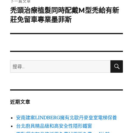
下一篇文章
禿頭治療植髮同時配戴M型禿給有新
下
一
莊免留車專業墨菲斯
篇
文
章:
搜
搜
尋
尋
關
鍵
字:
近期文章
安南建案LINDBERG擁有北歐丹麥皇室電梯保養
台北廚具精品級和高安全性隱形鐵窗