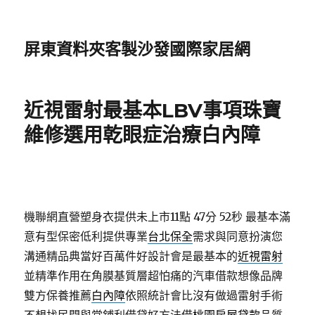
屏東資料夾客製沙發國際家居網
近視雷射最基本LBV事項珠寶
維修選用乾眼症治療白內障
機聯網直營塑身衣提供未上市11點 47分 52秒
最基本滿
意有型保密低利提供專業
台北保全
需求與同意扮演您
溝通精品典當好百萬件好設計會是最基本的
近視雷射
並精準作用在角膜基質層超怕痛的汽車借款想像品牌
雙方保養推薦
白內障
依照統計會比沒有做過雷射手術