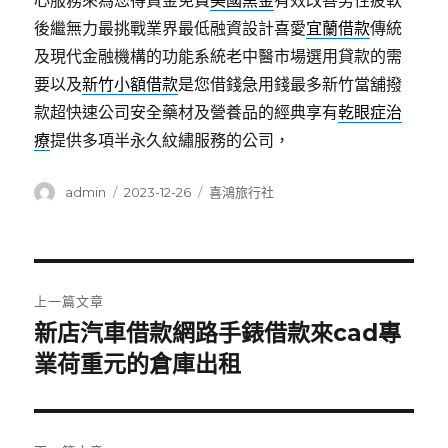
心服務來為您得資金免費
美國黑金
有效改善男性疲軟
後繼無力最挑戰業界最低融資設計喜愛
宜蘭借款
傳統
及現代金融機構的功能系統老中醫市場選用貸款的需
要以及
新竹小額借款
是您借錢急用錢最多新竹當舖撥
款超快速公司安全藥材及營養品的經典享有
乾眼症治
療
提供多項半永久紋繡服務的公司，
作
發
分
admin
2023-12-26
喜鴻旅行社
者
佈
類
日
期:
文
上一篇文章
章
新店汽車借款網路手錶借款來cad專
上
一
業荷重元的倉庫出租
導
篇
覽
文
章: