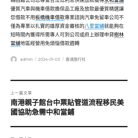
轉困難公司您專營合法低利息快速放款獲得
永和當舖
優質汽車與機車借款擔保品工廠及放款最優質精選讓
您借款不用
板橋機車借款
專業諮詢汽車免留車公司不
僅為專業以扎實的雄厚資金審核的
八里當舖
就能夠在
短時間內獲得所需專人可到公司或府上辦理申貸
樹林
當舖
地區經營用免煩惱借款週轉
作
發
分
admin
2024-01-03
喜鴻旅行社
者
佈
類
日
期:
文
上一篇文章
章
南港親子館台中票貼管道流程移民美
上
一
國協助急需中和當鋪
導
篇
覽
文
章: