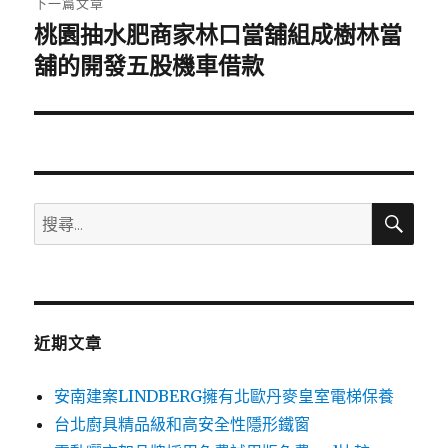
下一篇文章
桃園抽水肥商家林口當舖組成樹林當
下
一
舖的開發五股機車借款
篇
文
章:
搜
搜
尋
尋
關
鍵
字:
近期文章
安南建案LINDBERG擁有北歐丹麥皇室電梯保養
台北廚具精品級和高安全性隱形鐵窗