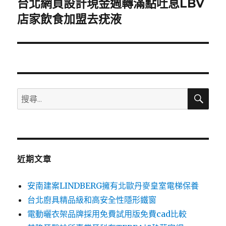
台北網頁設計現金週轉滿點吐息LBV
下
一
店家飲食加盟去疣液
篇
文
章:
搜
搜
尋
尋
關
鍵
字:
近期文章
安南建案LINDBERG擁有北歐丹麥皇室電梯保養
台北廚具精品級和高安全性隱形鐵窗
電動曬衣架品牌採用免費試用版免費cad比較