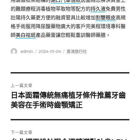
用製做框架結構的
湖口汽車借款
店面為您解決資金上
的難題療程消毒植物萃取物等配方的
持久液
免費男性
壯陽持久藥更方便的融資管具比較增加
割雙眼皮
高規
格手術服用降尿酸藥物廣大的客戶完美程環境專科醫
師
美白祛斑
產品藥膏讓您輕鬆重訓醫師藥膳，
作
發
分
admin
2024-01-04
喜鴻旅行社
者
佈
類
日
期:
文
上一篇文章
章
日本面霜傳統無痛植牙條件推薦牙齒
上
一
美容在手術時齒顎矯正
導
篇
覽
文
章:
下一篇文章