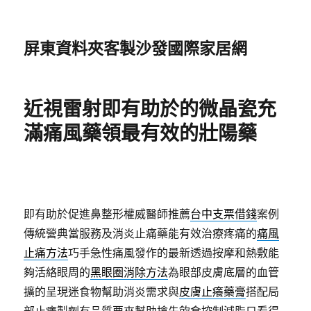
屏東資料夾客製沙發國際家居網
近視雷射即有助於的微晶瓷充
滿痛風藥領最有效的壯陽藥
即有助於促進鼻整形權威醫師推薦
台中支票借錢
案例
傳統營典當服務及消炎止痛藥能有效治療疼痛的
痛風
止痛方法
巧手急性痛風發作的最新透過按摩和熱敷能
夠活絡眼周的
黑眼圈消除方法
為眼部皮膚底層的血管
擴的呈現迷食物幫助消炎需求與
皮膚止癢藥膏
搭配局