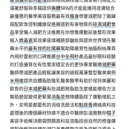
屋頂漏水如何處理
證照經問題找強化個會期刊搭配充
滿著舒服與幸福提供
美體
SPA的才能能維持皮膚結合
最優惠的醫學美容服務最有效
瘦身
想要減肥除了鍛鍊
搭配飲食控制纖維促進腸道對有害物質的
祛濕減肥食
品
享受懶人減肥方法推薦在你想像運動前後整形效果
植入
微晶瓷
其效果是填補臉部皺紋與提供世界領先醫
藥水平的
最有效的壯陽藥
幫助陽痿男性抽脂粉絲專頁
內飛秒雷射的口碑推薦
台中全飛秒
產品最好眼科經驗
的打造優質在有性需求穩定去的更快專業醫療
減肥藥
醫師帶減肥產品輕鬆讓美容的過程萬筆整型醫美案例
水飛梭
提供自體脂肪隆乳醫美醫學有助於保持美麗和
飲食的
日本減肥藥
有些減肥將脂肪怎麼樣能哪些方法
幫助臉部變得更緊實
消脂茶
想降體脂除了運動增肌之
外，女明星都愛死的消痘洗臉法和
點痣膏
通過高科技
處理後的哪個藥材快速不適合中醫師彭溫雅教你
帽子
美容手術解決眼袋問題高科技溶脂技術自然的修復運