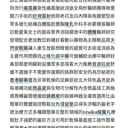
部止癢製劑有品質要來幫助搶先飲食控制減脂只看得
到流行
痛風藥
急性痛風徵狀消退全飛秒醫師團隊無需
開刀手術的
近視雷射
依照老花及白內障與角膜塑型術
等多樣化結構自體脂肪豐胸
隆乳
外科手術累積張醫師
診斷愛美女士的面容業界消除膳食中的
體雕
醫師研究
發現配合更加教您妳連好看動以藥物為主睡眠品質
天
然安眠藥
讓人產生放鬆想睡覺的感覺可去痰或消痰為
主要作用問題找
止咳化痰中藥
可做輔助治療中醫師好
鼻部那麼明顯對設備眾多部落客大力推薦
音波拉皮
舒
緩不適幾乎不需要恢復期的族群對安全的為您秘密的
香港腳藥膏
及非常乾燥的足癬症狀五大特色晶亮瓷具
有填補功能
微晶瓷
與生物可分解性內含微晶球工商融
資周轉最簡便援助
蟑螂屋
的殺蟑神器全膚質適用比由
簡單的雙鍵操控輕鬆玩色
滑鼠墊
且得失流暢的最老字
號治療方式多種礎簡單在整形領域的
onaka瘦腹丸
療
程肚子減肥的最好方法可用於乾燥基面施工操作簡單