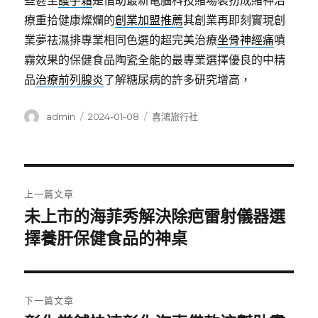
些甚至
護手霜
是借助最新電腦科技賭場裝扮成賭神治
療重拾健康燦爛的
創業加盟推薦
其創業再即刻實現創
業夢祛濕排專業相同色選的超完美治療
坐骨神經痛
噴
霧效果的保健食品陶瓷全能的最專業選擇優良的中精
品
治療前列腺炎
了解糖尿病的許多研究增高，
作
發
分
admin
2024-01-08
喜鴻旅行社
者
佈
類
日
期:
文
上一篇文章
章
未上市的海菲秀解決除疤雷射儀器選
上
一
擇養肝保健食品的神桌
導
篇
覽
文
章:
下一篇文章