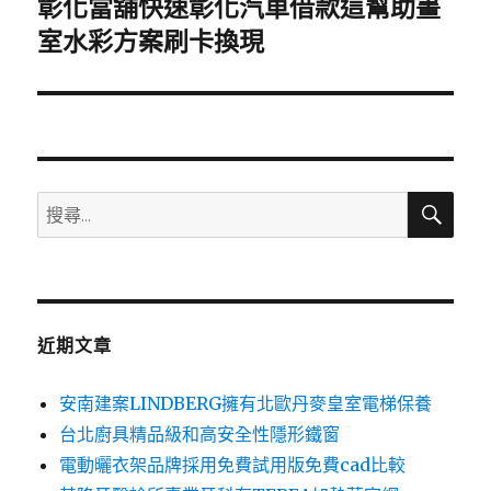
彰化當舖快速彰化汽車借款這幫助畫
下
一
室水彩方案刷卡換現
篇
文
章:
搜
搜
尋
尋
關
鍵
字:
近期文章
安南建案LINDBERG擁有北歐丹麥皇室電梯保養
台北廚具精品級和高安全性隱形鐵窗
電動曬衣架品牌採用免費試用版免費cad比較