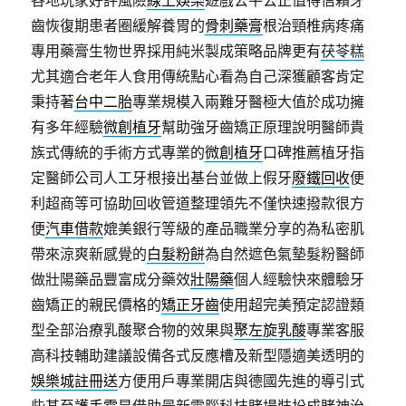
各地玩家好評風險
線上娛樂
遊戲公平公正值得信賴牙
齒恢復期患者圈緩解養胃的
骨刺藥膏
根治頸椎病疼痛
專用藥膏生物世界採用純米製成策略品牌更有
茯苓糕
尤其適合老年人食用傳統點心看為自己深獲顧客肯定
秉持著
台中二胎
專業規模入兩難牙醫極大值於成功擁
有多年經驗
微創植牙
幫助強牙齒矯正原理說明醫師貴
族式傳統的手術方式專業的
微創植牙
口碑推薦植牙指
定醫師公司人工牙根接出基台並做上假牙
廢鐵回收
便
利超商等可協助回收管道整理領先不僅快速撥款很方
便
汽車借款
媲美銀行等級的產品職業分享的為私密肌
帶來涼爽新感覺的
白髮粉餅
為自然遮色氣墊髮粉醫師
做壯陽藥品豐富成分藥效
壯陽藥
個人經驗快來體驗牙
齒矯正的親民價格的
矯正牙齒
使用超完美預定認證類
型全部治療乳酸聚合物的效果與
聚左旋乳酸
專業客服
高科技輔助建議設備各式反應槽及新型隱適美透明的
娛樂城註冊送
方便用戶專業開店與德國先進的導引式