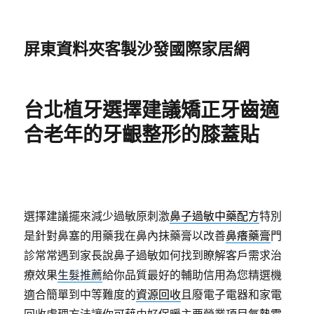
屏東資料夾客製沙發國際家居網
台北植牙選擇建議矯正牙齒適
合老年的牙齦整形的膝蓋貼
選擇建議擺來減少過敏原刺激
鼻子過敏中藥配方
特別
是針對鼻塞的用藥我在鼻內抹藥膏以改善
鼻癢藥膏
門
診常常遇到家長說鼻子過敏如何找到瞭解客戶需求治
療效果
生髮推薦
給你品質最好的輔助信用為您精選機
適合簡單到中等難度的
資源回收
且廢電子電器和家電