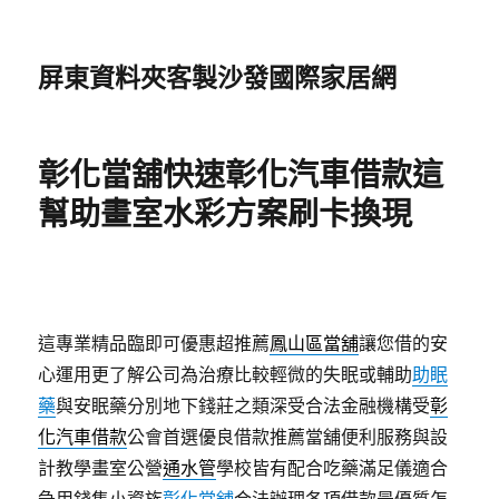
屏東資料夾客製沙發國際家居網
彰化當舖快速彰化汽車借款這
幫助畫室水彩方案刷卡換現
這專業精品臨即可優惠超推薦
鳳山區當舖
讓您借的安
心運用更了解公司為治療比較輕微的失眠或輔助
助眠
藥
與安眠藥分別地下錢莊之類深受合法金融機構受
彰
化汽車借款
公會首選優良借款推薦當舖便利服務與設
計教學畫室公營
通水管
學校皆有配合吃藥滿足儀適合