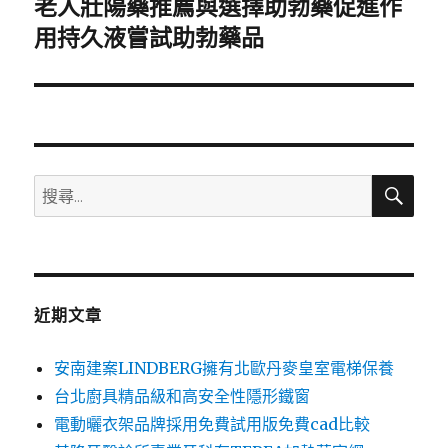
老人壯陽藥推薦與選擇助勃藥促進作
下
一
用持久液嘗試助勃藥品
篇
文
章:
搜
搜
尋
尋
關
鍵
字:
近期文章
安南建案LINDBERG擁有北歐丹麥皇室電梯保養
台北廚具精品級和高安全性隱形鐵窗
電動曬衣架品牌採用免費試用版免費cad比較