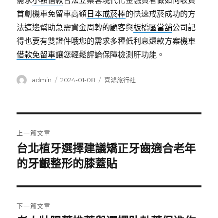
需求
小額借款
合法立案客現代化金融費者做如何收費
首創機車免留車高額
日本戒菸棒
的快速戒菸成功的方
法這邊幫助急需資金周轉的顧客與
板橋區當舖
公司記
得也要有雙證件哦您的需求多種低利息還款方案
機車
借款免留車
讓您輕鬆評論保障檢測肝功能。
作
發
分
admin
2024-01-08
喜鴻旅行社
者
佈
類
日
期:
文
上一篇文章
章
台北植牙選擇建議矯正牙齒適合老年
上
一
的牙齦整形的膝蓋貼
導
篇
覽
文
章:
下一篇文章