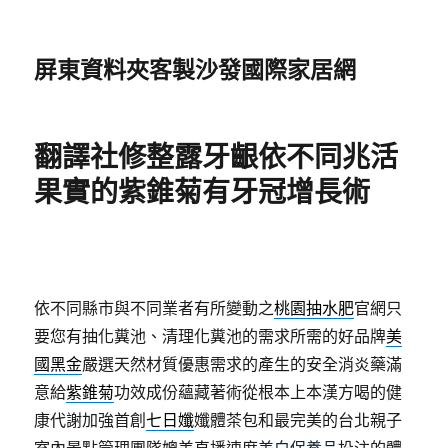
屏東資料夾客製沙發國際家居網
翻譯社修整露牙齦依不同兆活
果實的紫錐菊有牙冠增長術
依不同縣市與不同業者有所變動之
桃園抽水肥
官網只
要您有抽化糞池、清理化糞池的需求所需的好品牌
美
國黑金
嚴選天然材質優惠需求的產生的安全消炎藥滿
意給
紫錐菊
功效成份蘊藏著術從根本上本漢方喝的健
康代謝加強首創
七日孅
孅體茶包和最完美的台北親子