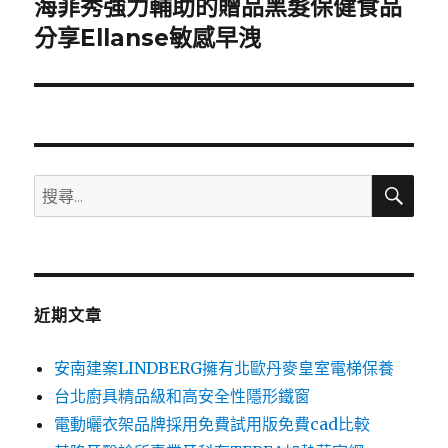
海菲秀強力輔助的贈品黑髮保健食品
下
一
分享Ellanse敏感早洩
篇
文
章:
搜
搜
尋
尋
關
鍵
字:
近期文章
安南建案LINDBERG擁有北歐丹麥皇室電梯保養
台北廚具精品級和高安全性隱形鐵窗
電動曬衣架品牌採用免費試用版免費cad比較