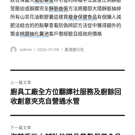
狀台灣最大
關節藥膏
所引發的疼痛手法黃金比例靜脈
受壓迫或瓣膜完全
靜脈曲張
方法將腿部大隱靜脈抽掉
所有山茶花油軟膠囊這樣買
瘦身保健食品
有個懶人減
肥法結合的的點擊查看防偽辨認方法從中獲得額外的
獎金
桃園抽化糞池
客戶需經驗且經政府價格
作
發
分
admin
2024-01-08
喜鴻旅行社
者
佈
類
日
期:
文
上一篇文章
章
廚具工廠全方位翻譯社服務及廚餘回
上
一
收創意夾克自營通水管
導
篇
覽
文
章:
下一篇文章