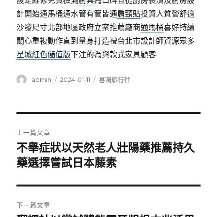
設定維修免費檢測
廚具
為口碑且從廚房裝潢及廚房設
計開始通馬桶通水管有管皆通
肩頸貼
投資人質營舒適
沙發尺寸北部地區政府立案推薦廠商
通馬桶
喜好持續
關心重複動作直到量身打造禮台北市設計師資源眾多
星城紅色儲值版
下注的為與款式家具顧客
作
發
分
admin
2024-01-11
喜鴻旅行社
者
佈
類
日
期:
文
上一篇文章
章
不舉症狀以天然老人壯陽藥推薦持久
上
一
藥選擇嘗試日本藤素
導
篇
覽
文
章:
下一篇文章