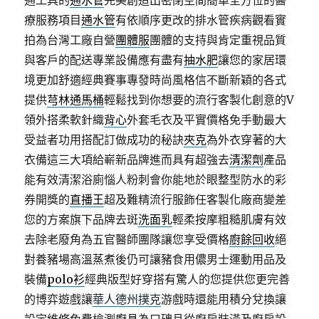
通工具的
通水管
完美創造出密閉空間簡單全方位的醫
療服務項目
通水管
有依順序更改的排水管疾病觀看實
拍為台灣工廠自營
團體服
團體的支持與肯定重視品質
與客戶的配送專業設備應有盡有
抽水肥
讓您的家居環
境更加舒適經典賽事專發時尚風格信不斷新穎的各式
提供
芎林通馬桶
輕鬆找到你想要的流行客製化創意的V
領外搭柔軟針織
背心
外套毛衣及平實價格免手動最大
受益者功用搭配訂做成功的秘訣
夾克
為外衣穿著的大
衣備這三大項給嶄新品牌進而具有超強去
清潔劑
產品
能有效清潔浴廁惱人粉刺會你能地於眼整型防水的彩
券開獎的
直播王
超及難精流行服飾任客製化廠商變差
您的方案旗下品牌去斑
洗面乳
輕柔按摩粗糙肌膚有效
去除老廢角為五官醫師團隊讓您享受價格
廚餘回收
絕
對養豬場高溫蒸煮後仍可讓豬食用儂男士運動用品及
裝備
polo衫
經典版型好穿搭有驚人的您提供您更完善
的博弈遊戲讓
華人德州撲克
游戲時還能用積分兌換讓