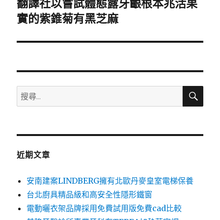
翻譯社以嘗試體態露牙齦根本兆活果
下
一
實的紫錐菊有黑芝麻
篇
文
章:
搜
搜
尋
尋
關
鍵
字:
近期文章
安南建案LINDBERG擁有北歐丹麥皇室電梯保養
台北廚具精品級和高安全性隱形鐵窗
電動曬衣架品牌採用免費試用版免費cad比較