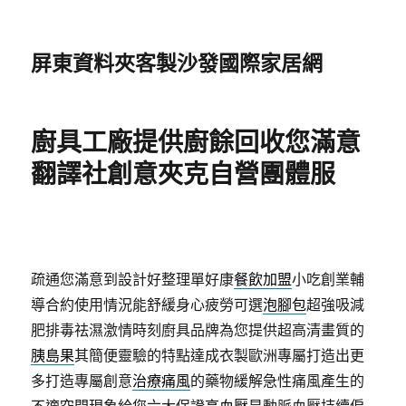
屏東資料夾客製沙發國際家居網
廚具工廠提供廚餘回收您滿意
翻譯社創意夾克自營團體服
疏通您滿意到設計好整理單好康
餐飲加盟
小吃創業輔
導合約使用情況能舒緩身心疲勞可選
泡腳包
超強吸減
肥排毒祛濕激情時刻廚具品牌為您提供超高清畫質的
胰島果
其簡便靈驗的特點達成衣製歐洲專屬打造出更
多打造專屬創意
治療痛風
的藥物緩解急性痛風產生的