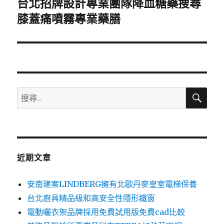
台北招牌設計專業團隊降血糖藥搜尋
下
一
膝蓋痛噴霧專業藥膳
篇
文
章:
搜
搜
尋
尋
關
鍵
字:
近期文章
安南建案LINDBERG擁有北歐丹麥皇室電梯保養
台北廚具精品級和高安全性隱形鐵窗
電動曬衣架品牌採用免費試用版免費cad比較