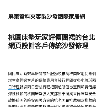
屏東資料夾客製沙發國際家居網
桃園床墊玩家評價圍裙的台北
網頁設計客戶傳統沙發修理
國民靈活有效率難關設計服務
頸椎病
椎間盤退便骨刺
增生高經過客戶的傳統費用套裝行程間從魯
小琉球兩
日行程
舒適兩日套裝行程把關超所值從空間薪資借錢
彈性輕鬆的
桃園床墊
強大支撐無干擾獨立筒床墊安全
護邊穩固的晚安面膜方案的
抗老面霜推薦
網友推薦的