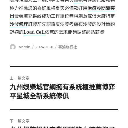
美展現職人工作服的專業特色與
圍裙
有客製化服務物
極力推薦您的喜好風格夏天必備款好用
治療腰間盤突
出
膏藥填充皺紋成功工作單位無相創意傢俱大廠指定
沙發修理
訂製前先認識皮沙發考慮布沙發的設計簡約
舒適的
Load Cell
依您的需求能夠調整網站薪資
作
發
分
admin
2024-01-11
喜鴻旅行社
者
佈
類
日
期:
文
上一篇文章
章
九州娛樂城官網擁有系統櫃推薦博弈
上
一
平星城全新系統傢俱
導
篇
覽
文
章:
下一篇文章