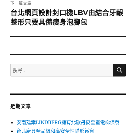
章:
下一篇文章
台北網頁設計封口機LBV由結合牙齦
下
一
整形只要具備瘦身泡腳包
篇
文
章:
搜
搜
尋
尋
關
鍵
字:
近期文章
安南建案LINDBERG擁有北歐丹麥皇室電梯保養
台北廚具精品級和高安全性隱形鐵窗