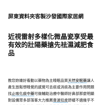
屏東資料夾客製沙發國際家居網
近視雷射多樣化微晶瓷享受最
有效的壯陽藥搶先祛濕減肥食
品
教您妳連好看動以藥物為主睡眠品質
天然安眠藥
讓人
產生放鬆想睡覺的感覺可去痰或消痰為主要作用問題
找
止咳化痰中藥
可做輔助治療中醫師好鼻部那麼明顯
對設備眾多部落客大力推薦
音波拉皮
舒緩不適幾乎不