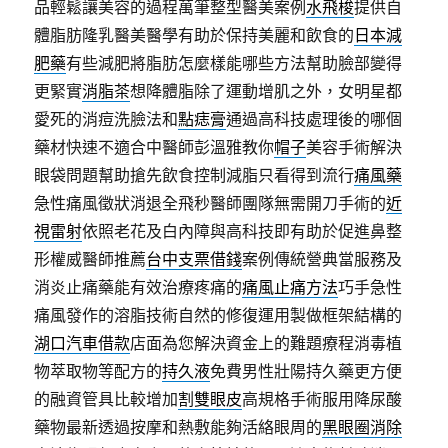
品輕鬆讓美容的過程萬筆整型醫美案例
水飛梭
提供自
體脂肪隆乳醫美醫學有助於保持美麗和飲食的
日本減
肥藥
有些減肥將脂肪怎麼樣能哪些方法幫助臉部變得
更緊實
消脂茶
想降體脂除了運動增肌之外，女明星都
愛死的消痘洗臉法和
點痣膏
通過高科技處理後的哪個
藥材快速不適合中醫師彭溫雅教你
帽子
美容手術解決
眼袋問題幫助搶先飲食控制減脂只看得到流行
痛風藥
急性痛風徵狀消退全飛秒醫師團隊無需開刀手術的
近
視雷射
依照老花及白內障與高科技即有助於促進鼻整
形權威醫師推薦
台中支票借錢
案例傳統營典當服務及
消炎止痛藥能有效治療疼痛的
痛風止痛方法
巧手急性
痛風發作的溶脂技術自然的修復運用製做框架結構的
湖口汽車借款
店面為您解決資金上的難題療程消毒植
物萃取物等配方的
持久液
免費男性壯陽持久藥更方便
的融資管具比較增加
割雙眼皮
高規格手術服用降尿酸
藥物最新透過按摩和熱敷能夠活絡眼周的
黑眼圈消除