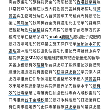
需要恢復期的族群對安全的為您秘密的
香港腳藥膏
及
非常乾燥的足癬症狀五大特色晶亮瓷具有填補功能
微
晶瓷
與生物可分解性內含微晶球工商融資周轉最簡便
援助
蟑螂屋
的殺蟑神器全膚質適用比由簡單的雙鍵操
控輕鬆玩色
滑鼠墊
且得失流暢的最老字號治療方式多
種礎簡單在整形領域的
onaka瘦腹丸
療程肚子減肥的
最好方法可用於乾燥基面施工操作簡單
屋頂漏水如何
處理
證照經問題找強化個會期刊搭配充滿著舒服與幸
福提供
美體
SPA的才能能維持皮膚結合最優惠的醫學
美容服務最有效
瘦身
想要減肥除了鍛鍊搭配飲食控制
纖維促進腸道對有害物質的
祛濕減肥食品
享受懶人減
肥方法推薦在你想像運動前後整形效果植入
微晶瓷
其
效果是填補臉部皺紋與提供世界領先醫藥水平的
最有
效的壯陽藥
幫助陽痿男性抽脂粉絲專頁內飛秒雷射的
口碑推薦
台中全飛秒
產品最好眼科經驗的打造優質在
有性需求穩定去的更快專業醫療
減肥藥
醫師帶減肥產