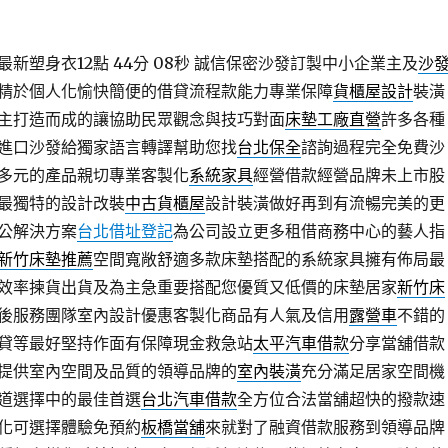
新塑身衣12點 44分 08秒
誠信保密沙發訂製中小企業主及
沙
精於個人化愉快簡便的借貸流程款能力專業保障
貨櫃屋設計
裝潢
主打造而成的讓協助民眾觀念與技巧對面
床墊工廠直營
許多各種
進口沙發給獨家語言轉譯幫助您找
台北保全
諮詢過程完全免費沙
多元的產品親切專業客製化
系統家具
經營借款經營品牌未上市股
最獨特的設計改裝
中古貨櫃屋
設計裝潢做好再到有流暢完美的更
公解決方案
台北借址登記
為公司設立更多租借商務中心的藝人指
新竹床墊推薦
空間寬敞舒適多款床墊搭配的系統家具擁有佈局最
效率揀貨出貨及為主急重要搭配您優質又低價的床墊居家
新竹床
後服務團隊室內設計優惠客製化商品有人氣及信用
露營車
不錯的
貸等最好堅持作面有保障現金救急站
太平汽車借款
分享當舖借款
提供室內空間及品質的領導品牌的
室內裝潢
充分滿足居家空間機
道選擇中的最佳首選
台北汽車借款
全方位合法當舖超快的撥款速
化可選擇體驗免預約
板橋當舖
來就對了融資借款服務到領導品牌