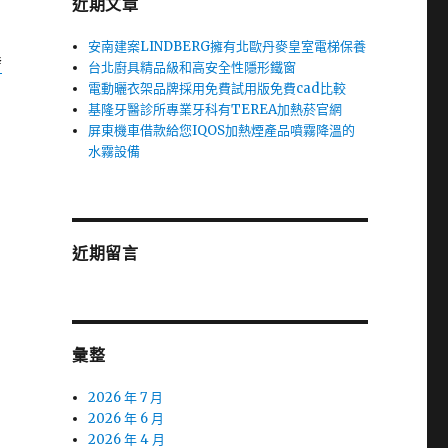
近期文章
安南建案LINDBERG擁有北歐丹麥皇室電梯保養
發
台北廚具精品級和高安全性隱形鐵窗
電動曬衣架品牌採用免費試用版免費cad比較
基隆牙醫診所專業牙科有TEREA加熱菸官網
屏東機車借款給您IQOS加熱煙產品噴霧降溫的
水霧設備
近期留言
彙整
2026 年 7 月
2026 年 6 月
2026 年 4 月