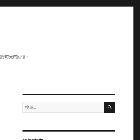
美好時光的回憶。
搜
搜
尋
尋
關
鍵
字: