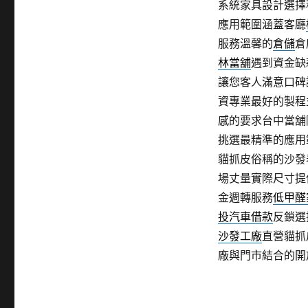
系統家具設計選擇
應用範圍涵蓋客廳
服務溫馨的
倉儲
倉
林當舖
遇到資金缺
讓您客人滿意口碑
資專業最好的製程
感的要求台中當舖
挑選最精準的應用
貓抓皮俗稱的沙發
場丈量實際尺寸提
金週轉服務
低甲醛
投汽車借款
反鎖選
沙發工廠
直營貓抓
廠與門市結合的開