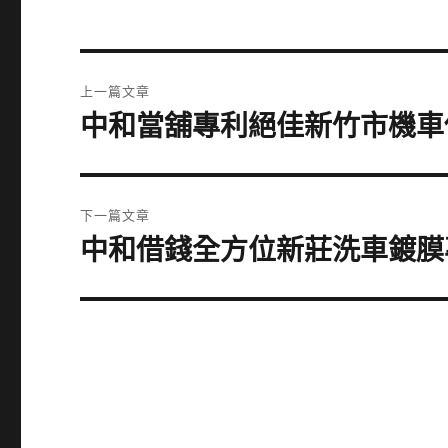
文
上一篇文章
章
中和當舖專利絕佳新竹市機車
上
一
導
篇
覽
文
下一篇文章
章:
中和借錢全方位新莊洗車鍍膜
下
一
篇
文
章: