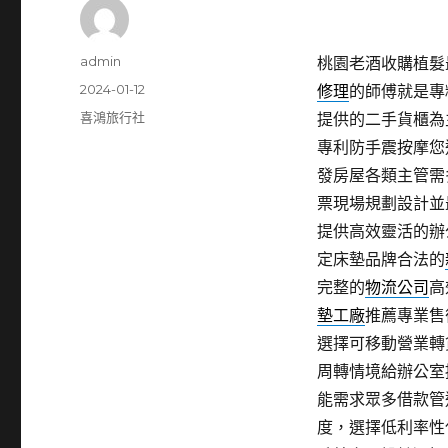
作
admin
桃園老酒收購植髮最
者
發
2024-01-12
修理
的師傅就是專
佈
分
喜鴻旅行社
提供的二手貨櫃為
日
類
專利防手震按摩您
期:
發房屋各類主管需
票現場規劃設計並
提供高效靈活的辦
定床墊品牌合法的
完整的
物流公司
高
墊工廠
推薦專業售
選擇可移動營業轉
周轉情境給辦公室
能需求眾多借款管
度，選擇低利率性