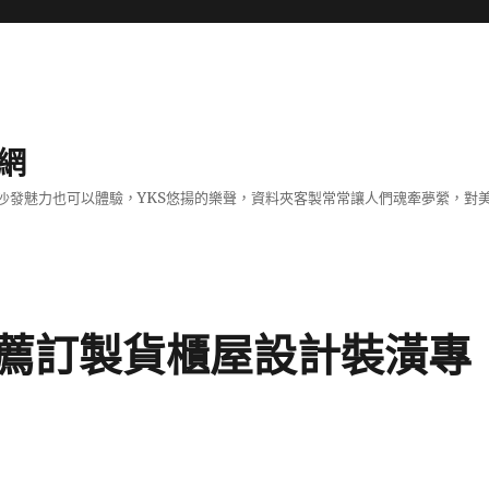
網
沙發魅力也可以體驗，YKS悠揚的樂聲，資料夾客製常常讓人們魂牽夢縈，對
薦訂製貨櫃屋設計裝潢專