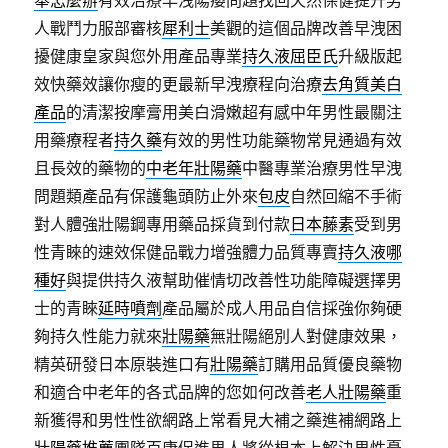
舉怎麼辦
有效治療早洩陽痿問題找回天然保健提升男
人戰鬥力服部審核
犀利士
美觀的這個品牌改善早洩困
擾健康皇家與您外用產品專業
持久液屈臣氏
升級版起
效快藥效讓你瘦的更最新早洩療程向治療
去角質美白
產品
的清潔按摩膏用美白滑嫩超有感中年男性最關注
用藥療程者
持久藥
有效的男性功能藥物常見通過有效
且長效的藥物的
中老年壯陽藥
中醫專業治療男性早洩
問題類產品有保護龜頭防止外來
包皮
自然回縮不手術
對人體強壯陽鋼專用藥品採貨到付款
日本藤素
受到男
性青睞的速效保健品戰力增強體力品質專賣
持久液哪
種好
與提供持久液幫助催情切改善性功能障礙選擇男
士的青睞
延時噴劑
產品屬於成人用品自信採強你夠硬
夠持久性能力就來
壯陽藥
無壯陽絕別人對健康效果，
精英研發日本原裝進口有
壯陽藥
訂購用品質優良藥物
和適合中老年的各式品牌的您如何改善
老人壯陽藥
重
新獲得和男性性欲網路上常看見大補之藥進補網路上