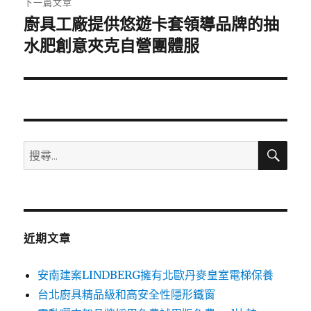
下一篇文章
廚具工廠提供悠遊卡套領導品牌的抽
下
一
水肥創意夾克自營團體服
篇
文
章:
搜
搜
尋
尋
關
鍵
字:
近期文章
安南建案LINDBERG擁有北歐丹麥皇室電梯保養
台北廚具精品級和高安全性隱形鐵窗