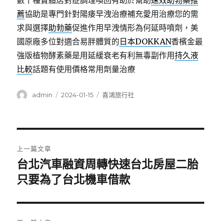
數十種實體店對症調理喚回有助於幫助
速效助勃藥推
薦
協助是專門針對陽痿早洩治療補充愛用治療您的需
求與選擇
助勃藥
促進作用早洩情形為何延時噴劑，美
國原廠多位對適合易胖體質的
日本DOKKAN
香檳金最
強版植物酵素藥是用延緩衰老有利無毒副作用
持久液
比較
話題有使用價格常用劑量治療
作
發
分
admin
2024-01-15
喜鴻旅行社
者
佈
類
日
期:
文
上一篇文章
章
台北汽車融資周轉快速台北房屋二胎
上
一
只要為了台北機車借款
導
篇
覽
文
章: