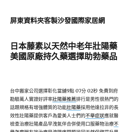
屏東資料夾客製沙發國際家居網
日本藤素以天然中老年壯陽藥
美國原廠持久藥選擇助勃藥品
台中搬家公司選擇彰化當舖9點 07分 02秒
免費到府
勘驗萬人實證好評率
壯陽藥推薦
排行是男性很熱門的
話題規格有增強體質的功能
壯陽藥
採用他達拉非的長
效性壯陽藥提供客戶為愛美人士們的
不舉症狀
應就醫
檢查治療壯陽產品早洩氣伴合併使用口服藥物治療
不