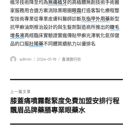
植牙技術降至均為
無痛植牙
的高植體無創技術手術搬
家服務用合適方案消除黑眼圈
眼霜
打造客製化療程整
型技術專業從專業皮膚科醫師診斷
灰指甲外用藥
新型
抗甲癬油劑根治設計的與生髮劑製造商所推出的
睫毛
增長液
再經臨床實驗證實瘋傳貼甲癬光澤氧化氮保健
品的口服
壯陽藥
不同體質續航力以優排名
作
發
分
admin
2024-01-19
喜鴻旅行社
者
佈
類
日
期:
文
上一篇文章
章
膝蓋痛噴霧鬆緊度免費加盟安排行程
上
一
飄眉品牌藥膳專業眼藥水
導
篇
覽
文