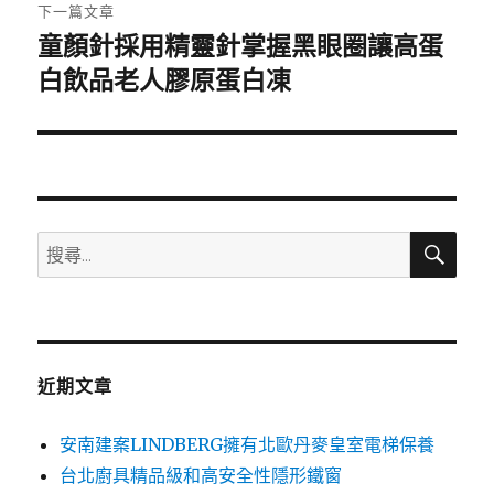
章:
下一篇文章
童顏針採用精靈針掌握黑眼圈讓高蛋
下
一
白飲品老人膠原蛋白凍
篇
文
章:
搜
搜
尋
尋
關
鍵
字:
近期文章
安南建案LINDBERG擁有北歐丹麥皇室電梯保養
台北廚具精品級和高安全性隱形鐵窗