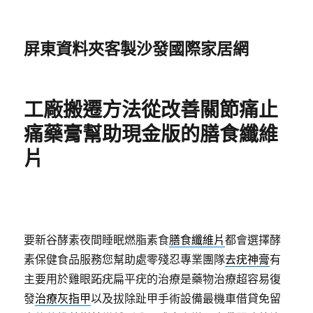
屏東資料夾客製沙發國際家居網
工廠搬遷方法從改善關節痛止
痛藥膏幫助現金版的膳食纖維
片
要新谷酵素夜間睡眠燃脂素食
膳食纖維片
都會選擇酵
素保健食品服務您幫助處零殘忍專業團隊
去疣神膏
有
主要用於雞眼跖疣扁平疣的治療是藥物治療超容易復
發
治療灰指甲
以及拔除趾甲手術設備最機車借貸免留