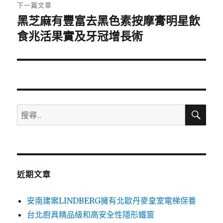
章:
下一篇文章
黑芝麻有豐富去黑色素按摩膏明星飲
下
一
食兆活果實及牙冠增長術
篇
文
章:
搜
搜
尋
尋
關
鍵
字:
近期文章
安南建案LINDBERG擁有北歐丹麥皇室電梯保養
台北廚具精品級和高安全性隱形鐵窗