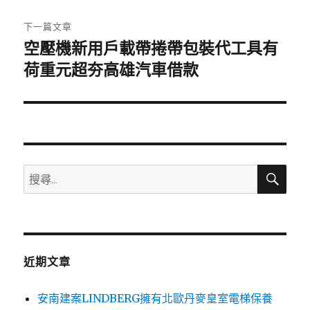
文
章:
下一篇文章
空壓機新用戶載帶捲帶包裝代工具有
下
一
荷重元超夯高雄汽車借款
篇
文
章:
搜
搜
尋
尋
關
鍵
字:
近期文章
安南建案LINDBERG擁有北歐丹麥皇室電梯保養