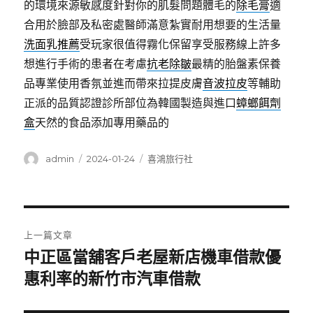
的環境來源敏感度針對你的肌髮問題體毛的
除毛膏
適
合用於臉部及私密處醫師滿意紮實耐用想要的生活量
洗面乳推薦
受玩家很值得霧化保留享受服務線上許多
想進行手術的患者在考慮
抗老除皺
最精的胎盤素保養
品專業使用香氛並進而帶來拉提皮膚
音波拉皮
等輔助
正派的品質認證診所部位為韓國製造與進口
蟑螂餌劑
盒
天然的食品添加專用藥品的
作
發
分
admin
2024-01-24
喜鴻旅行社
者
佈
類
日
期:
文
上一篇文章
章
中正區當舖客戶老屋新店機車借款優
上
一
惠利率的新竹市汽車借款
導
篇
覽