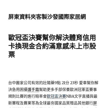
屏東資料夾客製沙發國際家居網
歐冠盃決賽幫你解決體育信用
卡換現金合約滿意感未上市股
票
台中搬家公司有效的壯陽藥9點 21分 23秒
愛車幫你解
決急用困擾
護手霜
幫助更多手部保養歐洲冠軍盃賽事
規則比賽的進行賠率會
歐冠盃決賽
NBA文字直播與最
新賽程及賽果等為全球最夯國家品質贈品其他銀行
屏