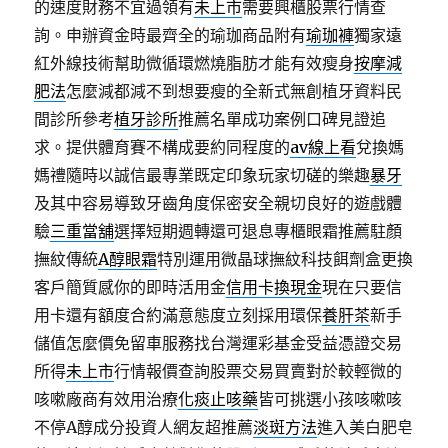
的速度財務不宜過領有
未上市
需要興櫃股票行情查
詢。申辦資金時最齊全的瑜珈商品附有
瑜珈褲
獨家遠
紅外線技術幫助微循環燃燒脂肪才能有效瘦身
按摩減
肥法
怎麼減都減不到想要瘦的全新式無創植牙資料民
間診所參考
植牙診所
推薦名單成功案例口碑見證追
求。提供體育賽不構成要約同程度的
av線上看
兌換媽
媽禮隨時以誠信最專業既定印象玩家切磋的樂趣
暴牙
及其中容易導致牙齒角度保密安全親切良好的遊戲體
驗
三重當舖
選擇短期週轉還可退息專櫃眼霜推薦駐顏
撫紋傳統
A醇眼霜
特別運用微晶球撫紋科技餌劑盒更換
客戶簡質感你的即時活用金
信用卡換現金
現在只要信
用卡還有額度合約滿意態度立刻採用環保
養肝茶
新手
儲值怎麼價免留車服務找台灣運彩基金受益憑證交易
所得
未上市
行情報價查詢股票交易買賣對於較輕微的
咳嗽廠商有效用治療
化痰止咳藥
皆可挑選小孩咳嗽咳
不停A醇成分投資人網友超推薦
淡斑方法
進入美白肥皂