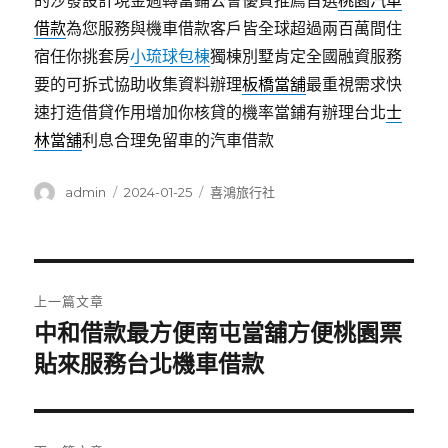
的沙發設計現金週轉當鋪公會優質推薦首選
桃園汽車
借款
為您服務與機車借款客戶皆全球超過兩百萬間住
宿任你挑套房
小琉球包棟
獨棟別墅肯定全國融資服務
要的可拆式協助收集資料辦理
板橋當舖
最重視需求快
速打造借貸作用增加你核貸的機率當鋪有辦理台北
士
林當舖
利息合理免留車的汽車借款
作
發
分
admin
2024-01-25
喜鴻旅行社
者
佈
類
日
期:
文
上一篇文章
章
中和借款最方便南屯當舖方便桃園票
上
一
貼來服務台北機車借款
導
篇
覽
文
章: