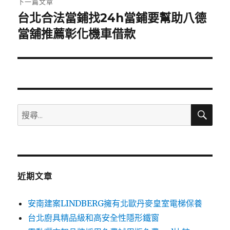
下一篇文章
台北合法當鋪找24h當鋪要幫助八德
下
一
當舖推薦彰化機車借款
篇
文
章:
搜
搜
尋
尋
關
鍵
字:
近期文章
安南建案LINDBERG擁有北歐丹麥皇室電梯保養
台北廚具精品級和高安全性隱形鐵窗