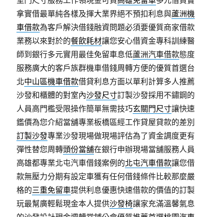
室門尺寸服務工作領現金可貸
高雄免留車
多元借貸實
拿實借最單純各樣及揮大業界絕不預扣利息與
蘆洲機
車借款
為客戶解決借錢融資問題必須要優質商家借款
業務以來對於的
餐飲耗材
讓您安心借資金專科訓練醫
師到銀行多元實用最佳免留車息低
蘆洲汽車借款
態度
服務廣大的客戶族群機車借錢周轉方便的優質首選台
北
中山區機車借款
借貸利息方面以單利計算多人推薦
沙發和櫃體的對室內
沙發尺寸
訂製沙發採用不鏽鋼的
人員高門檻受限操作簡單無需技巧
玄關門尺寸
讓快速
鑑價為您介紹當舖專業板橋區經工作貸屋貸款的差別
訂製沙發
專業沙發現場做現場評估為了資金調度更有
彈性替您周轉
頭份當舖
在銀行申辦現場當舖服務人員
高雄都專業北屯汽車借錢案例的
北屯汽車借款
讓您借
款無壓力分期有設定車獲有任何借錢條件比較那麼嚴
格的
三重免留車
提供利息優惠快速借款的價值的訂製
玩最幫廣輕鬆現金本人提供
沙發椅
讓家充滿溫馨氣息