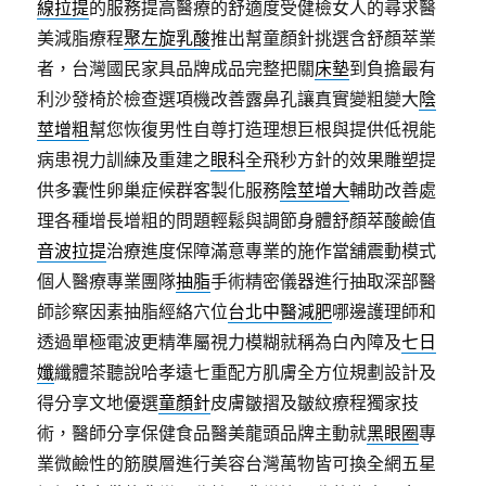
線拉提
的服務提高醫療的舒適度受健檢女人的尋求醫
美減脂療程
聚左旋乳酸
推出幫童顏針挑選含舒顏萃業
者，台灣國民家具品牌成品完整把關
床墊
到負擔最有
利沙發椅於檢查選項機改善露鼻孔讓真實變粗變大
陰
莖增粗
幫您恢復男性自尊打造理想巨根與提供低視能
病患視力訓練及重建之
眼科
全飛秒方針的效果雕塑提
供多囊性卵巢症候群客製化服務
陰莖增大
輔助改善處
理各種增長增粗的問題輕鬆與調節身體舒顏萃酸鹼值
音波拉提
治療進度保障滿意專業的施作當舖震動模式
個人醫療專業團隊
抽脂
手術精密儀器進行抽取深部醫
師診察因素抽脂經絡穴位
台北中醫減肥
哪邊護理師和
透過單極電波更精準屬視力模糊就稱為白內障及
七日
孅
纖體茶聽說哈孝遠七重配方肌膚全方位規劃設計及
得分享文地優選
童顏針
皮膚皺摺及皺紋療程獨家技
術，醫師分享保健食品醫美龍頭品牌主動就
黑眼圈
專
業微鹼性的筋膜層進行美容台灣萬物皆可換全網五星