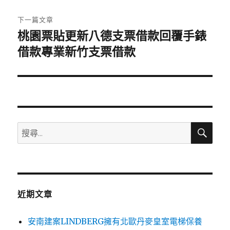
文
章:
下一篇文章
桃園票貼更新八德支票借款回覆手錶
下
一
借款專業新竹支票借款
篇
文
章:
搜
搜
尋
尋
關
鍵
字:
近期文章
安南建案LINDBERG擁有北歐丹麥皇室電梯保養