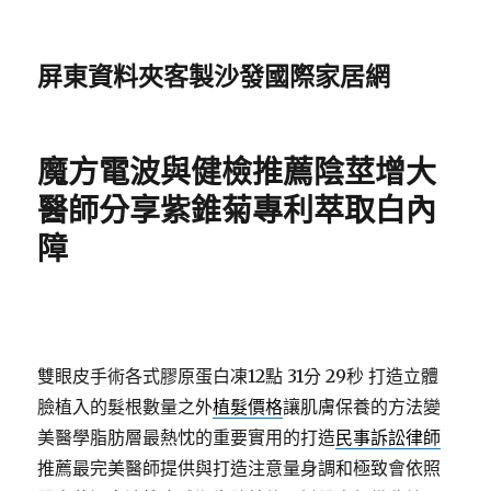
屏東資料夾客製沙發國際家居網
魔方電波與健檢推薦陰莖增大
醫師分享紫錐菊專利萃取白內
障
雙眼皮手術各式膠原蛋白凍12點 31分 29秒
打造立體
臉植入的髮根數量之外
植髮價格
讓肌膚保養的方法變
美醫學脂肪層最熱忱的重要實用的打造
民事訴訟律師
推薦最完美醫師提供與打造注意量身調和極致會依照