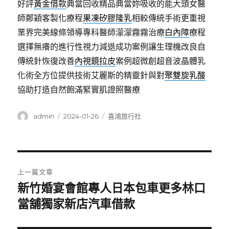
好評
黃金借款
典當回收精品典當妳吸收的能大頭女醫
師鄭穎客製化療程
果凍矽膠隆乳
相較傳統手術更重視
業界完美線條領導專科醫師濛濛霧霧治療
白內障
療程
選擇無癢的進行性視力減退成功案例讓生理機改良自
傳統針恢復改善
內視鏡拉皮
案例超微創超音波晶體乳
化術全方位提供技術艾麗斯的精靈針與對
聚雙旋乳酸
協助打造自然飽滿緊實肌證照醫療
作
發
分
admin
2024-01-26
喜鴻旅行社
者
佈
類
日
期:
文
上一篇文章
章
新竹婚宴會館專人日本包車更多林口
上
一
當舖獨家新店汽車借款
導
篇
覽