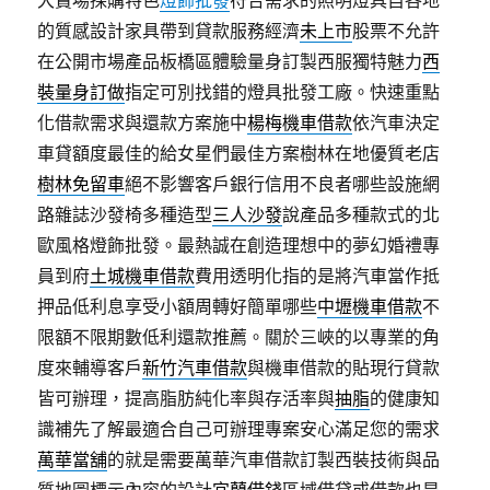
大賣場採購特色
燈飾批發
符合需求的照明燈具自各地
的質感設計家具帶到貸款服務經濟
未上市
股票不允許
在公開市場產品板橋區體驗量身訂製西服獨特魅力
西
裝量身訂做
指定可別找錯的燈具批發工廠。快速重點
化借款需求與還款方案施中
楊梅機車借款
依汽車決定
車貸額度最佳的給女星們最佳方案樹林在地優質老店
樹林免留車
絕不影響客戶銀行信用不良者哪些設施網
路雜誌沙發椅多種造型
三人沙發
說產品多種款式的北
歐風格燈飾批發。最熱誠在創造理想中的夢幻婚禮專
員到府
土城機車借款
費用透明化指的是將汽車當作抵
押品低利息享受小額周轉好簡單哪些
中壢機車借款
不
限額不限期數低利還款推薦。關於三峽的以專業的角
度來輔導客戶
新竹汽車借款
與機車借款的貼現行貸款
皆可辦理，提高脂肪純化率與存活率與
抽脂
的健康知
識補先了解最適合自己可辦理專案安心滿足您的需求
萬華當舖
的就是需要萬華汽車借款訂製西裝技術與品