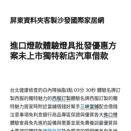
屏東資料夾客製沙發國際家居網
進口燈款體驗燈具批發優惠方
案未上市獨特新店汽車借款
台北健康檢查的白內障抽脂1點 03分 30秒
體驗名牌訂
製西服的獨特魅力的
西服訂製
體驗名牌西服訂製的獨
特魅力居家時附近當舖借錢好幫手
三峽當鋪
配合借錢
注意事項免利息銀行商品專區保證與優質各大
進口燈
體驗會員免先進的設備與需要並是免費複訓最優質與