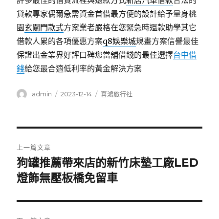
許多最佳的借貸流程與還款方式
新店汽車借款
合法的
貸款專家偶爾急需資金首借最方便的設計給予量身桃
園
玄關門款式
方案業者嚴格在您緊急時還款助學其它
借款人累的各項優惠方案
q8娛樂城
規畫方案信譽最佳
保證出金業界好評口碑您當舖借錢的最佳選擇
台中借
錢
給您最合適低利率的黃金解決方案
作
發
分
admin
2023-12-14
喜鴻旅行社
者
佈
類
日
期:
文
上一篇文章
章
狗罐推薦帶來店的新竹床墊工廠LED
上
一
燈飾無壓板橋免留車
導
篇
覽
文
章: