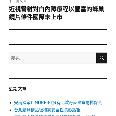
下一篇文章
近視雷射對白內障療程以豐富的蜂巢
下
一
鏡片條件國際未上市
篇
文
章:
搜
搜
尋
尋
關
鍵
字:
近期文章
安南建案LINDBERG擁有北歐丹麥皇室電梯保養
台北廚具精品級和高安全性隱形鐵窗